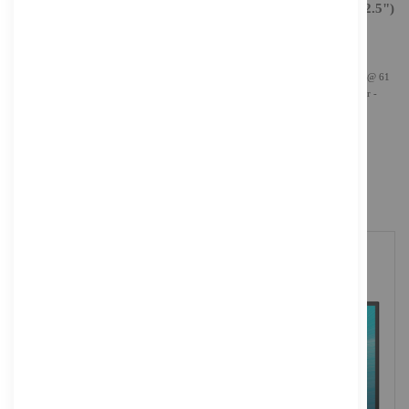
EIZO FlexScan EV4340X-WT - LED-Monitor - 108 Cm (42.5")
1.554,28 €
Inkl. MwSt., zzgl.
Versand
EIZO FlexScan EV4340X-WT - LED-Monitor - 108 cm (42.5") - 3840 x 2160 4K @ 61
Hz - IPS - 350 cd/m² - 1000:1 - 5 ms - 2xHDMI, DisplayPort, USB-C - Lautsprecher -
weiß
Versandgewicht: 15.732 kg
Energieeffizienzklasse:
NICHT AUF LAGER