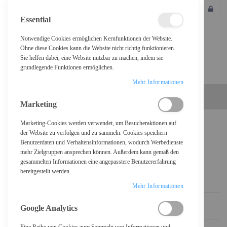
SCHLIESSEN
Essential
Notwendige Cookies ermöglichen Kernfunktionen der Website.
Ohne diese Cookies kann die Website nicht richtig funktionieren.
Sie helfen dabei, eine Website nutzbar zu machen, indem sie
grundlegende Funktionen ermöglichen.
Mehr Informationen
Marketing
Marketing-Cookies werden verwendet, um Besucheraktionen auf
Home
Suchergebnisse für: "usv+c+auf+display+port"
der Website zu verfolgen und zu sammeln. Cookies speichern
Benutzerdaten und Verhaltensinformationen, wodurch Werbedienste
mehr Zielgruppen ansprechen können. Außerdem kann gemäß den
SUCHERGEBNISSE FÜR:
gesammelten Informationen eine angepasstere Benutzererfahrung
"USV+C+AUF+DISPLAY+PORT"
bereitgestellt werden.
Mehr Informationen
Sortieren nach
Google Analytics