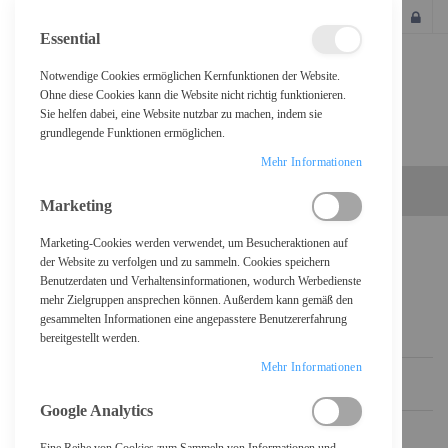
SCHLIESSEN
Essential
Notwendige Cookies ermöglichen Kernfunktionen der Website.
Ohne diese Cookies kann die Website nicht richtig funktionieren.
Sie helfen dabei, eine Website nutzbar zu machen, indem sie
grundlegende Funktionen ermöglichen.
Mehr Informationen
Marketing
Marketing-Cookies werden verwendet, um Besucheraktionen auf
Home
PC Komponenten
Webcams
der Website zu verfolgen und zu sammeln. Cookies speichern
Benutzerdaten und Verhaltensinformationen, wodurch Werbedienste
mehr Zielgruppen ansprechen können. Außerdem kann gemäß den
WEBCAMS
gesammelten Informationen eine angepasstere Benutzererfahrung
bereitgestellt werden.
Mehr Informationen
Sortieren nach
Google Analytics