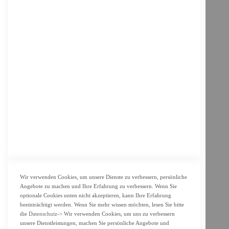
Wir verwenden Cookies, um unsere Dienste zu verbessern, persönliche
Angebote zu machen und Ihre Erfahrung zu verbessern. Wenn Sie
optionale Cookies unten nicht akzeptieren, kann Ihre Erfahrung
beeinträchtigt werden. Wenn Sie mehr wissen möchten, lesen Sie bitte
die
Datenschutz
-> Wir verwenden Cookies, um uns zu verbessern
unsere Dienstleistungen, machen Sie persönliche Angebote und