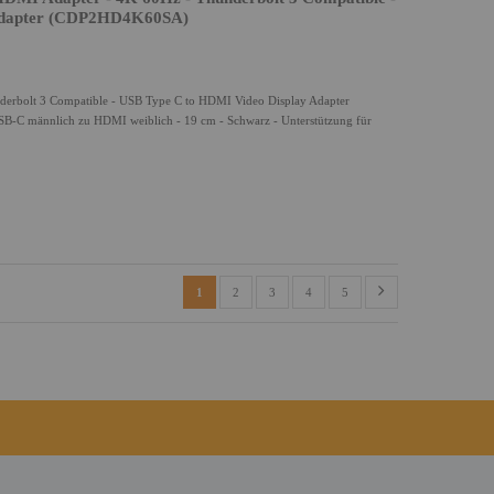
Adapter (CDP2HD4K60SA)
derbolt 3 Compatible - USB Type C to HDMI Video Display Adapter
-C männlich zu HDMI weiblich - 19 cm - Schwarz - Unterstützung für
1
2
3
4
5