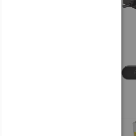
Artikel
500,00 €
-
599,99 €
373
Artikel
600,00 €
-
699,99 €
374
Artikel
700,00 €
-
799,99 €
292
Artikel
800,00 €
-
899,99 €
266
Artikel
900,00 €
-
999,99 €
3048
PRODUKTE VERGLEICHEN
Sie haben keine Artikel in Ihrer Vergleichsliste
FEATURED PRODUCT
Samsung Odyssey OLED G8 S27FG810SU - G81SF Series - OLED-Monitor - Gaming - 68.6 cm (27")
697,17 €