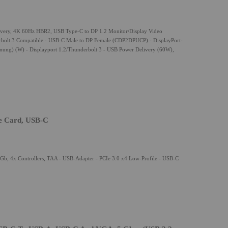
livery, 4K 60Hz HBR2, USB Type-C to DP 1.2 Monitor/Display Video
bolt 3 Compatible - USB-C Male to DP Female (CDP2DPUCP) - DisplayPort-
nung) (W) - Displayport 1.2/Thunderbolt 3 - USB Power Delivery (60W),
e Card, USB-C
b, 4x Controllers, TAA - USB-Adapter - PCIe 3.0 x4 Low-Profile - USB-C