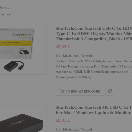
play port
play port
StarTech.com Startech USB C To HDMI
Type-C To HDMI Display/Monitor Vide
Thunderbolt 3 Compatible, Black - U
43,83 €
Inkl. MwSt., zzgl.
Versand
Startech USB C to HDMI 2.0 Adapter with Power Deli
PD Pass-Through Charging Port, Thunderbolt 3 Compa
männlich zu HDMI, USB-C (nur Spannung) weiblich - 
Versandgewicht: 0.106 kg
IN DEN WARENKORB
StarTech.com Startech 4K USB C To 
For Mac / Windows Laptop & Monit
65,81 €
Inkl. MwSt., zzgl.
Versand