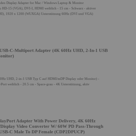
deo Display Adapter for Mac / Windows Laptop & Monitor
HD-15 (VGA), DVI-I, HDMI weiblich - 15 cm - Schwarz - aktiver
DMI), 1920 x 1200 (WUXGA) Unterstützung 60Hz (DVI und VGA)
SB-C-Multiport Adapter (4K 60Hz UHD, 2-In-1 USB
onitor)
0Hz UHD, 2-in-1 USB Typ C auf HDMI/mDP Display oder Monitor) -
ort weiblich - 20.5 cm - Space-grau - 4K Unterstützung, aktiv
layPort Adapter With Power Delivery, 4K 60Hz
Display Video Converter W/ 60W PD Pass-Through
 - USB-C Male To DP Female (CDP2DPUCP)