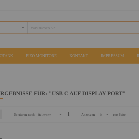
COTANK
EIZO MONITORE
KONTAKT
IMPRESSUM
RGEBNISSE FÜR: "USB C AUF DISPLAY PORT"
Sortieren nach
Anzeigen
pro Seite
an