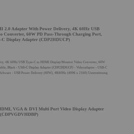
 2.0 Adapter With Power Delivery, 4K 60Hz USB
o Converter, 60W PD Pass-Through Charging Port,
SB-C Display Adapter (CDP2HDUCP)
very, 4K 60Hz USB Type-C to HDMI Display/Monitor Video Converter, 60W
tible, Black - USB-C Display Adapter (CDP2HDUCP) - Videoadapter - USB-C
Schwarz - USB Power Delivery (60W), 4K60Hz (4096 x 2160) Unterstützung
HDMI, VGA & DVI Multi Port Video Display Adapter
or (CDPVGDVHDBP)