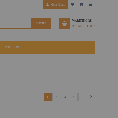
Mein Konto
Mein Wunschzettel
Kasse
Anmelden
WARENKORB
SUCHE
0
Artikel
0,00 €
IHR WIDERRUF
1
2
3
4
5