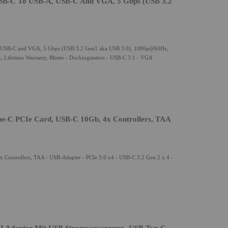
SB-C To USB-A, USB-C And VGA, 5 Gbps (USB 3.2
 USB-C and VGA, 5 Gbps (USB 3.2 Gen1 aka USB 3.0), 1080p@60Hz,
 Lifetime Warranty, Blister - Dockingstation - USB-C 3.1 - VGA
pe-C PCIe Card, USB-C 10Gb, 4x Controllers, TAA
 Controllers, TAA - USB-Adapter - PCIe 3.0 x4 - USB-C 3.2 Gen 2 x 4 -