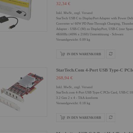
32,34 €
Inkl. MwSt., zzgl.
Versand
StarTech USB C to DisplayPort Adapter with Power De
Converter w/ 60W PD Pass-Through Charging, Thunder
Adapter - USB-C (M) zu DisplayPort, USB-C (nur Span
4K60Hz (4096 x 2160) Unterstützung - Schwarz
Versandgewicht: 0.09 kg
IN DEN WARENKORB
StarTech.com 4-Port USB Type-C PCI
268,94 €
Inkl. MwSt., zzgl.
Versand
StarTech.com 4-Port USB Type-C PCIe Card, USB-C 10G
3.2 Gen 2 x 4 - TAA-konform
Versandgewicht: 0.18 kg
IN DEN WARENKORB