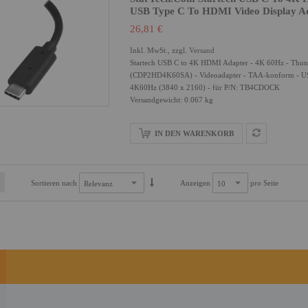
USB Type C To HDMI Video Display 
26,81 €
Inkl. MwSt., zzgl.
Versand
Startech USB C to 4K HDMI Adapter - 4K 60Hz - Thun
(CDP2HD4K60SA) - Videoadapter - TAA-konform - USB
4K60Hz (3840 x 2160) - für P/N: TB4CDOCK
Versandgewicht: 0.067 kg
IN DEN WARENKORB
Sortieren nach
Anzeigen
pro Seite