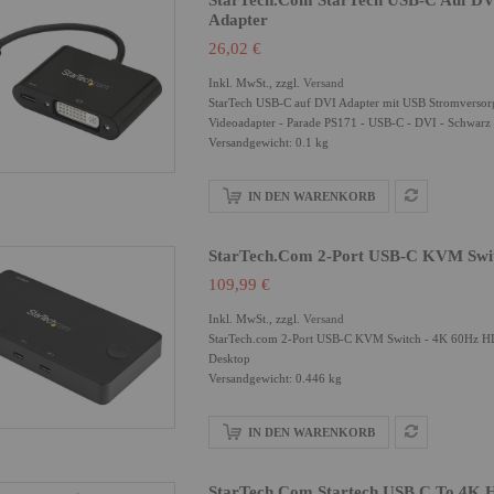
StarTech.com StarTech USB-C Auf DV
Adapter
26,02 €
Inkl. MwSt., zzgl.
Versand
StarTech USB-C auf DVI Adapter mit USB Stromversorg
Videoadapter - Parade PS171 - USB-C - DVI - Schwarz
Versandgewicht: 0.1 kg
IN DEN WARENKORB
StarTech.com 2-Port USB-C KVM Swit
109,99 €
Inkl. MwSt., zzgl.
Versand
StarTech.com 2-Port USB-C KVM Switch - 4K 60Hz H
Desktop
Versandgewicht: 0.446 kg
IN DEN WARENKORB
StarTech.com Startech USB C To 4K H