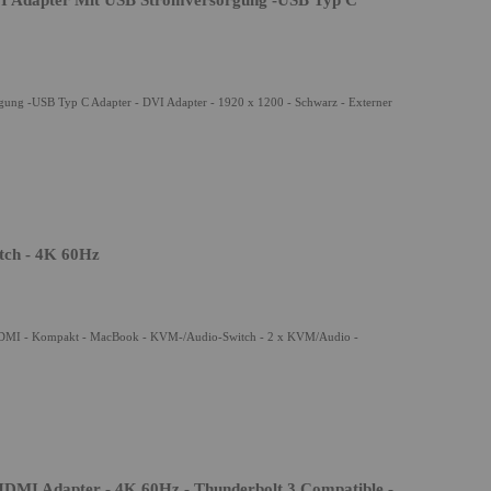
I Adapter Mit USB Stromversorgung -USB Typ C
ung -USB Typ C Adapter - DVI Adapter - 1920 x 1200 - Schwarz - Externer
ch - 4K 60Hz
DMI - Kompakt - MacBook - KVM-/Audio-Switch - 2 x KVM/Audio -
DMI Adapter - 4K 60Hz - Thunderbolt 3 Compatible -