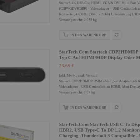
Startech 4K USB C to HDMI, VGA & DVI Multi Port Vi
(CDPVGDVHDBP) - Videoadapter - USB-C männlich zu 
Konverter, 4K30Hz (3840 x 2160) Unterstützung (H
Versandgewicht: 0.055 kg
IN DEN WARENKORB
StarTech.com Startech CDP2HDMDP U
Typ C Auf HDMI/mDP Display Oder M
23,65 €
Inkl. MwSt., zzgl.
Versand
Startech CDP2HDMDP USB-C-Multiport Adapter (4K 6
Videoadapter - USB-C männlich zu HDMI, Mini DisplayP
Versandgewicht: 0.07 kg
IN DEN WARENKORB
StarTech.com StarTech USB C To Disp
HBR2, USB Type-C To DP 1.2 Monitor/
Charging, Thunderbolt 3 Compatible