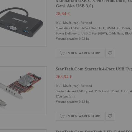
Manhattan USB-C 3-Port Hub/Dock, U
Gen1 Aka USB 3.0)
28,84 €
Inkl. MwSt., zzgl.
Versand
Manhattan USB-C 3-Port Hub/Dock, USB-C to USB-A,
Power Delivery to USB-C Port (60W), Cable 8cm, Black,
Versandgewicht: 0.03 kg
IN DEN WARENKORB
StarTech.com Startech 4-Port USB Ty
268,94 €
Inkl. MwSt., zzgl.
Versand
Startech 4-Port USB Type-C PCIe Card, USB-C 10Gb, 4x
TAA-konform
Versandgewicht: 0.18 kg
IN DEN WARENKORB