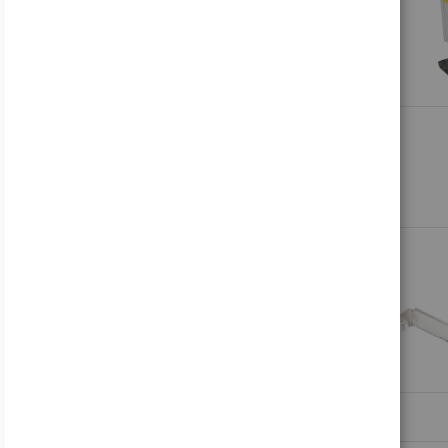
Inkl. MwSt., zzgl.
Versand
Lenovo Legion R27fc-30 - LED-Monitor - Gaming - gebogen - 68.6 cm (27")
178,81 €
Inkl. MwSt., zzgl.
Versand
Acer B246WL ymiprx - B Series - LED-Monitor - 61 cm (24")
138,99 €
Inkl. MwSt., zzgl.
Versand
Acer Nitro VG240Y P6bip - VG0 Series - LCD-Monitor - Gaming - 61 cm (24")
88,16 €
Inkl. MwSt., zzgl.
Versand
HP V24i G5 - LED-Monitor - 61 cm (24") (23.8" sichtbar) - 1920 x 1080 Full HD (1080p)
122,49 €
Inkl. MwSt., zzgl.
Versand