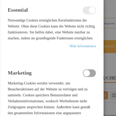
SCHLIESSEN
Essential
Notwendige Cookies ermöglichen Kernfunktionen der
Website. Ohne diese Cookies kann die Website nicht richtig
funktionieren. Sie helfen dabei, eine Website nutzbar zu
machen, indem sie grundlegende Funktionen ermöglichen.
Mehr Informationen
ALLE KATEGORIEN
EPSON E
Home
Suchergebnisse für: "usb c auf display port"
Marketing
SUCHE
FILTER PRODUCTS BY
Marketing-Cookies werden verwendet, um
Besucheraktionen auf der Website zu verfolgen und zu
sammeln. Cookies speichern Benutzerdaten und
Einkaufsoptionen
Verhaltensinformationen, wodurch Werbedienste mehr
KATEGORIE
Zielgruppen ansprechen können. Außerdem kann gemäß
Artikel
PC Komponenten
4258
den gesammelten Informationen eine angepasstere
Did you me