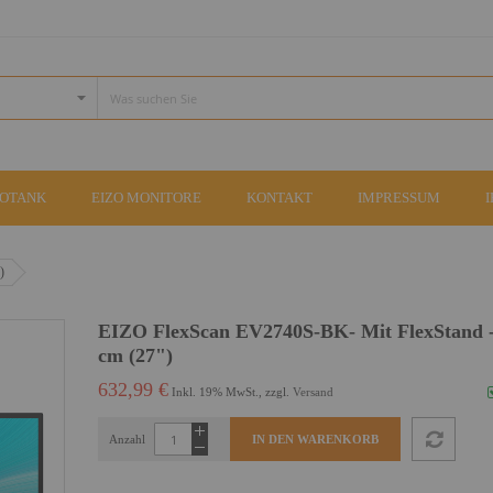
COTANK
EIZO MONITORE
KONTAKT
IMPRESSUM
)
EIZO FlexScan EV2740S-BK- Mit FlexStand -
cm (27")
632,99 €
Inkl. 19% MwSt., zzgl.
Versand
Anzahl
IN DEN WARENKORB