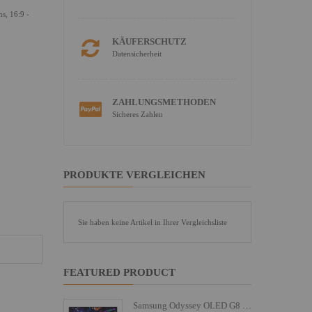
s, 16:9 -
KÄUFERSCHUTZ
Datensicherheit
ZAHLUNGSMETHODEN
Sicheres Zahlen
PRODUKTE VERGLEICHEN
Sie haben keine Artikel in Ihrer Vergleichsliste
FEATURED PRODUCT
Samsung Odyssey OLED G8 S27FG810SU - G81SF Series - OLED-Monitor - Gaming - 68.6 cm (27")