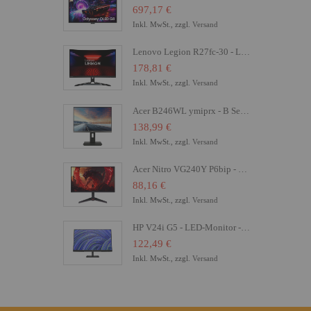
697,17 €
Inkl. MwSt., zzgl.
Versand
Lenovo Legion R27fc-30 - LED-Monitor - Gaming - gebogen - 68.6 cm (27")
178,81 €
Inkl. MwSt., zzgl.
Versand
Acer B246WL ymiprx - B Series - LED-Monitor - 61 cm (24")
138,99 €
Inkl. MwSt., zzgl.
Versand
Acer Nitro VG240Y P6bip - VG0 Series - LCD-Monitor - Gaming - 61 cm (24")
88,16 €
Inkl. MwSt., zzgl.
Versand
HP V24i G5 - LED-Monitor - 61 cm (24") (23.8" sichtbar) - 1920 x 1080 Full HD (1080p)
122,49 €
Inkl. MwSt., zzgl.
Versand