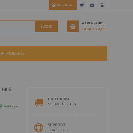
Mein Konto
Mein Wunschzettel
Kasse
Anmelden
WARENKORB
SUCHE
0
Artikel
0,00 €
IHR WIDERRUF
 68.5
LIEFERUNG
Mit DHL, GLS, UPS
Auf Lager
SUPPORT
8.00-17.00Uhr