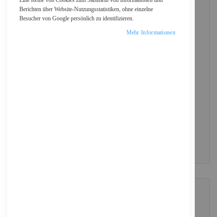
Eine Reihe von Cookies zum Sammeln von Informationen und
Berichten über Website-Nutzungsstatistiken, ohne einzelne
Besucher von Google persönlich zu identifizieren.
Passwort
Mehr Informationen
Show Password
ANMELDEN
Passwort vergessen?
NEUE KUNDEN