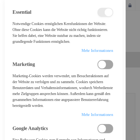
SCHLIESSEN
Essential
Notwendige Cookies ermöglichen Kernfunktionen der Website.
Ohne diese Cookies kann die Website nicht richtig funktionieren.
Sie helfen dabei, eine Website nutzbar zu machen, indem sie
grundlegende Funktionen ermöglichen.
Mehr Informationen
Marketing
Marketing-Cookies werden verwendet, um Besucheraktionen auf
KUNDENLOGIN
der Website zu verfolgen und zu sammeln. Cookies speichern
Benutzerdaten und Verhaltensinformationen, wodurch Werbedienste
mehr Zielgruppen ansprechen können. Außerdem kann gemäß den
gesammelten Informationen eine angepasstere Benutzererfahrung
bereitgestellt werden.
REGISTRIERTE KUNDEN
Mehr Informationen
Wenn Sie ein Konto haben, melden Sie sich mit Ihrer E-Mail-Adresse an.
Google Analytics
E-Mail