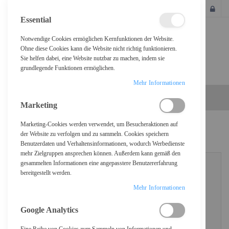
SCHLIESSEN
Essential
Notwendige Cookies ermöglichen Kernfunktionen der Website.
Ohne diese Cookies kann die Website nicht richtig funktionieren.
Sie helfen dabei, eine Website nutzbar zu machen, indem sie
grundlegende Funktionen ermöglichen.
Mehr Informationen
Marketing
Marketing-Cookies werden verwendet, um Besucheraktionen auf
KUNDENLOGIN
der Website zu verfolgen und zu sammeln. Cookies speichern
Benutzerdaten und Verhaltensinformationen, wodurch Werbedienste
mehr Zielgruppen ansprechen können. Außerdem kann gemäß den
gesammelten Informationen eine angepasstere Benutzererfahrung
bereitgestellt werden.
REGISTRIERTE KUNDEN
Mehr Informationen
Wenn Sie ein Konto haben, melden Sie sich mit Ihrer E-Mail-Adresse an.
Google Analytics
E-Mail