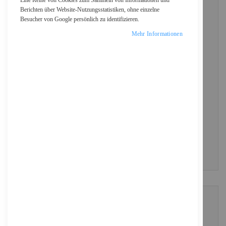
Eine Reihe von Cookies zum Sammeln von Informationen und
Berichten über Website-Nutzungsstatistiken, ohne einzelne
Besucher von Google persönlich zu identifizieren.
Passwort
Mehr Informationen
Show Password
ANMELDEN
Passwort vergessen?
NEUE KUNDEN