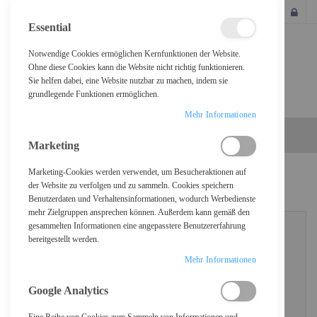
SCHLIESSEN
Essential
Notwendige Cookies ermöglichen Kernfunktionen der Website.
Ohne diese Cookies kann die Website nicht richtig funktionieren.
Sie helfen dabei, eine Website nutzbar zu machen, indem sie
grundlegende Funktionen ermöglichen.
Mehr Informationen
Marketing
Marketing-Cookies werden verwendet, um Besucheraktionen auf
KUNDENLOGIN
der Website zu verfolgen und zu sammeln. Cookies speichern
Benutzerdaten und Verhaltensinformationen, wodurch Werbedienste
mehr Zielgruppen ansprechen können. Außerdem kann gemäß den
gesammelten Informationen eine angepasstere Benutzererfahrung
bereitgestellt werden.
REGISTRIERTE KUNDEN
Mehr Informationen
Wenn Sie ein Konto haben, melden Sie sich mit Ihrer E-Mail-Adresse an.
Google Analytics
E-Mail