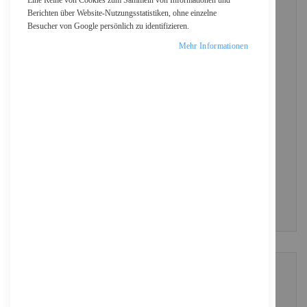
Eine Reihe von Cookies zum Sammeln von Informationen und
Berichten über Website-Nutzungsstatistiken, ohne einzelne
Besucher von Google persönlich zu identifizieren.
Passwort
Mehr Informationen
Show Password
ANMELDEN
Passwort vergessen?
NEUE KUNDEN