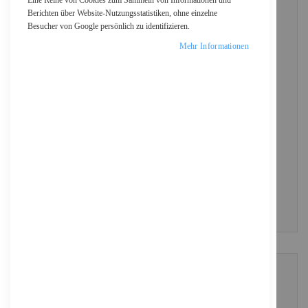
Eine Reihe von Cookies zum Sammeln von Informationen und
Berichten über Website-Nutzungsstatistiken, ohne einzelne
Besucher von Google persönlich zu identifizieren.
Passwort
Mehr Informationen
Show Password
ANMELDEN
Passwort vergessen?
NEUE KUNDEN