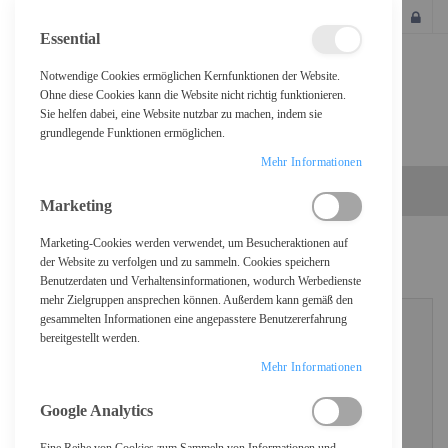
SCHLIESSEN
Essential
Notwendige Cookies ermöglichen Kernfunktionen der Website.
Ohne diese Cookies kann die Website nicht richtig funktionieren.
Sie helfen dabei, eine Website nutzbar zu machen, indem sie
grundlegende Funktionen ermöglichen.
Mehr Informationen
Marketing
Marketing-Cookies werden verwendet, um Besucheraktionen auf
KUNDENLOGIN
der Website zu verfolgen und zu sammeln. Cookies speichern
Benutzerdaten und Verhaltensinformationen, wodurch Werbedienste
mehr Zielgruppen ansprechen können. Außerdem kann gemäß den
gesammelten Informationen eine angepasstere Benutzererfahrung
bereitgestellt werden.
REGISTRIERTE KUNDEN
Mehr Informationen
Wenn Sie ein Konto haben, melden Sie sich mit Ihrer E-Mail-Adresse an.
Google Analytics
E-Mail