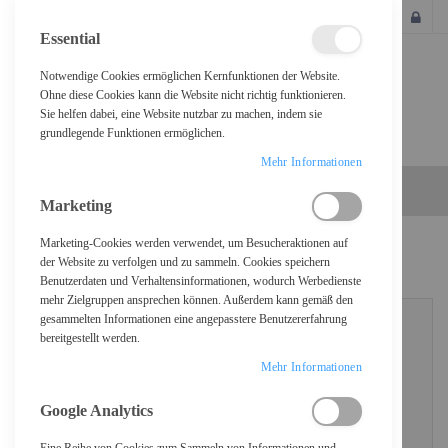
SCHLIESSEN
Essential
Notwendige Cookies ermöglichen Kernfunktionen der Website.
Ohne diese Cookies kann die Website nicht richtig funktionieren.
Sie helfen dabei, eine Website nutzbar zu machen, indem sie
grundlegende Funktionen ermöglichen.
Mehr Informationen
Marketing
Marketing-Cookies werden verwendet, um Besucheraktionen auf
KUNDENLOGIN
der Website zu verfolgen und zu sammeln. Cookies speichern
Benutzerdaten und Verhaltensinformationen, wodurch Werbedienste
mehr Zielgruppen ansprechen können. Außerdem kann gemäß den
gesammelten Informationen eine angepasstere Benutzererfahrung
bereitgestellt werden.
REGISTRIERTE KUNDEN
Mehr Informationen
Wenn Sie ein Konto haben, melden Sie sich mit Ihrer E-Mail-Adresse an.
Google Analytics
E-Mail