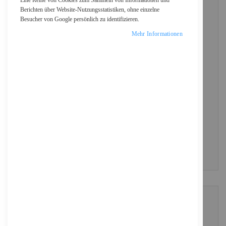
Eine Reihe von Cookies zum Sammeln von Informationen und
Berichten über Website-Nutzungsstatistiken, ohne einzelne
Besucher von Google persönlich zu identifizieren.
Passwort
Mehr Informationen
Show Password
ANMELDEN
Passwort vergessen?
NEUE KUNDEN