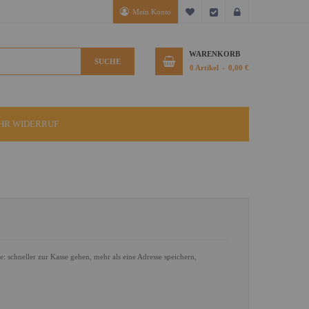
Mein Konto
Mein Wunschzettel
Kasse
Anmelden
WARENKORB
SUCHE
0
Artikel
0,00 €
IHR WIDERRUF
le: schneller zur Kasse gehen, mehr als eine Adresse speichern,