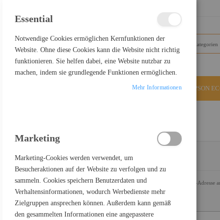
SCHLIESSEN
Essential
Notwendige Cookies ermöglichen Kernfunktionen der
Website. Ohne diese Cookies kann die Website nicht richtig
funktionieren. Sie helfen dabei, eine Website nutzbar zu
machen, indem sie grundlegende Funktionen ermöglichen.
Mehr Informationen
ALLE KATEGORIEN
EPSON E
KUNDENLOGIN
Marketing
Marketing-Cookies werden verwendet, um
REGISTRIERTE KUNDEN
Besucheraktionen auf der Website zu verfolgen und zu
sammeln. Cookies speichern Benutzerdaten und
Wenn Sie ein Konto haben, melden Sie sich mit Ihrer E-Mail-Adresse a
Verhaltensinformationen, wodurch Werbedienste mehr
E-Mail
Zielgruppen ansprechen können. Außerdem kann gemäß
den gesammelten Informationen eine angepasstere