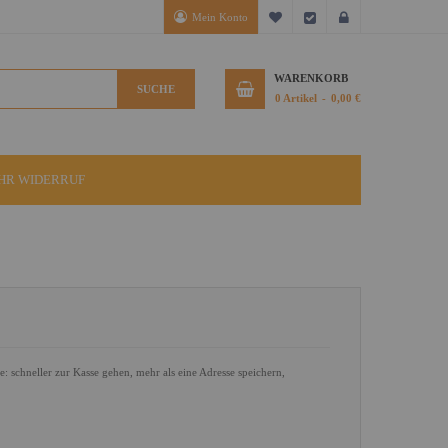
Mein Konto
Mein Wunschzettel
Kasse
Anmelden
WARENKORB
SUCHE
0
Artikel
0,00 €
IHR WIDERRUF
le: schneller zur Kasse gehen, mehr als eine Adresse speichern,