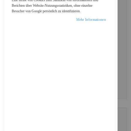
Eine Reihe von Cookies zum Sammeln von Informationen und
Berichten über Website-Nutzungsstatistiken, ohne einzelne
Besucher von Google persönlich zu identifizieren.
Passwort
Mehr Informationen
Show Password
ANMELDEN
Passwort vergessen?
NEUE KUNDEN