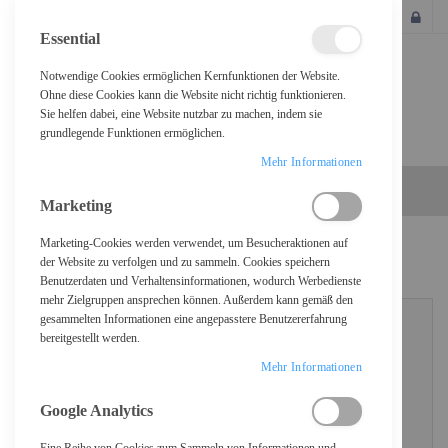
SCHLIESSEN
Essential
Notwendige Cookies ermöglichen Kernfunktionen der Website.
Ohne diese Cookies kann die Website nicht richtig funktionieren.
Sie helfen dabei, eine Website nutzbar zu machen, indem sie
grundlegende Funktionen ermöglichen.
Mehr Informationen
Marketing
Marketing-Cookies werden verwendet, um Besucheraktionen auf
KUNDENLOGIN
der Website zu verfolgen und zu sammeln. Cookies speichern
Benutzerdaten und Verhaltensinformationen, wodurch Werbedienste
mehr Zielgruppen ansprechen können. Außerdem kann gemäß den
gesammelten Informationen eine angepasstere Benutzererfahrung
bereitgestellt werden.
REGISTRIERTE KUNDEN
Mehr Informationen
Wenn Sie ein Konto haben, melden Sie sich mit Ihrer E-Mail-Adresse an.
Google Analytics
E-Mail