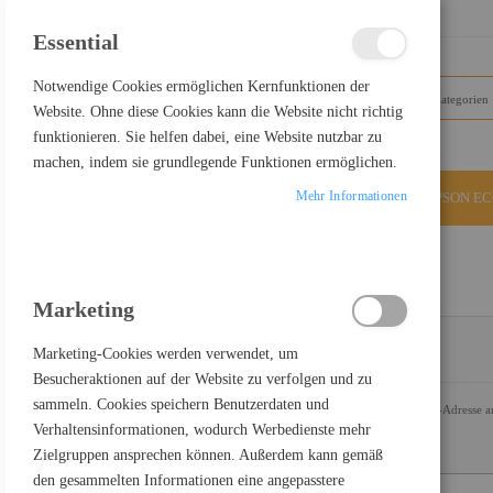
SCHLIESSEN
Essential
Notwendige Cookies ermöglichen Kernfunktionen der
Website. Ohne diese Cookies kann die Website nicht richtig
funktionieren. Sie helfen dabei, eine Website nutzbar zu
machen, indem sie grundlegende Funktionen ermöglichen.
Mehr Informationen
ALLE KATEGORIEN
EPSON E
KUNDENLOGIN
Marketing
Marketing-Cookies werden verwendet, um
REGISTRIERTE KUNDEN
Besucheraktionen auf der Website zu verfolgen und zu
sammeln. Cookies speichern Benutzerdaten und
Wenn Sie ein Konto haben, melden Sie sich mit Ihrer E-Mail-Adresse a
Verhaltensinformationen, wodurch Werbedienste mehr
E-Mail
Zielgruppen ansprechen können. Außerdem kann gemäß
den gesammelten Informationen eine angepasstere