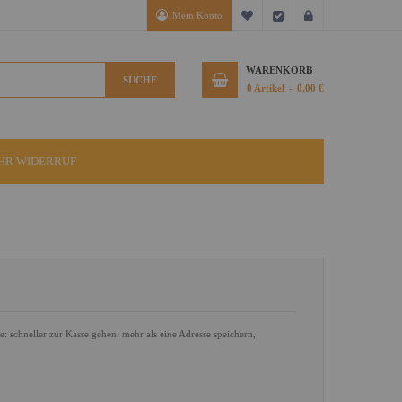
Mein Konto
Mein Wunschzettel
Kasse
Anmelden
WARENKORB
SUCHE
0
Artikel
0,00 €
IHR WIDERRUF
le: schneller zur Kasse gehen, mehr als eine Adresse speichern,