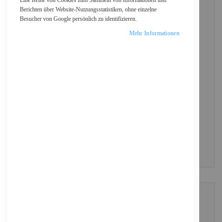
Eine Reihe von Cookies zum Sammeln von Informationen und
Berichten über Website-Nutzungsstatistiken, ohne einzelne
Besucher von Google persönlich zu identifizieren.
Passwort
Mehr Informationen
Show Password
ANMELDEN
Passwort vergessen?
NEUE KUNDEN