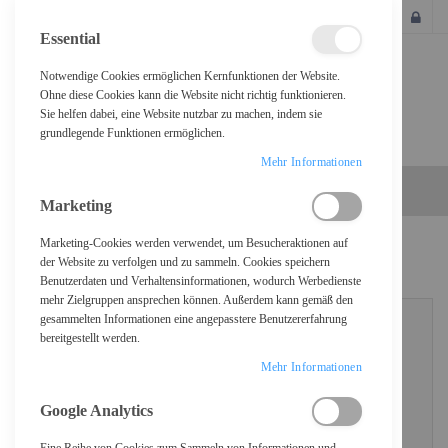
SCHLIESSEN
Essential
Notwendige Cookies ermöglichen Kernfunktionen der Website.
Ohne diese Cookies kann die Website nicht richtig funktionieren.
Sie helfen dabei, eine Website nutzbar zu machen, indem sie
grundlegende Funktionen ermöglichen.
Mehr Informationen
Marketing
Marketing-Cookies werden verwendet, um Besucheraktionen auf
KUNDENLOGIN
der Website zu verfolgen und zu sammeln. Cookies speichern
Benutzerdaten und Verhaltensinformationen, wodurch Werbedienste
mehr Zielgruppen ansprechen können. Außerdem kann gemäß den
gesammelten Informationen eine angepasstere Benutzererfahrung
bereitgestellt werden.
REGISTRIERTE KUNDEN
Mehr Informationen
Wenn Sie ein Konto haben, melden Sie sich mit Ihrer E-Mail-Adresse an.
Google Analytics
E-Mail