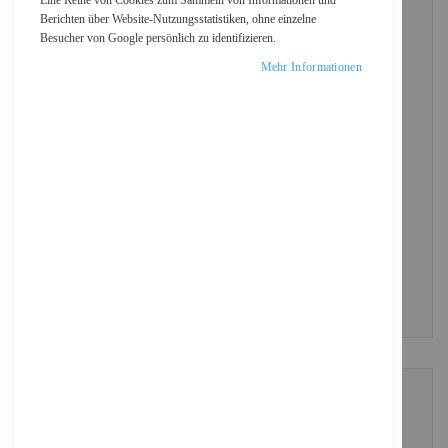
Eine Reihe von Cookies zum Sammeln von Informationen und
Berichten über Website-Nutzungsstatistiken, ohne einzelne
Besucher von Google persönlich zu identifizieren.
Passwort
Mehr Informationen
Show Password
ANMELDEN
Passwort vergessen?
NEUE KUNDEN