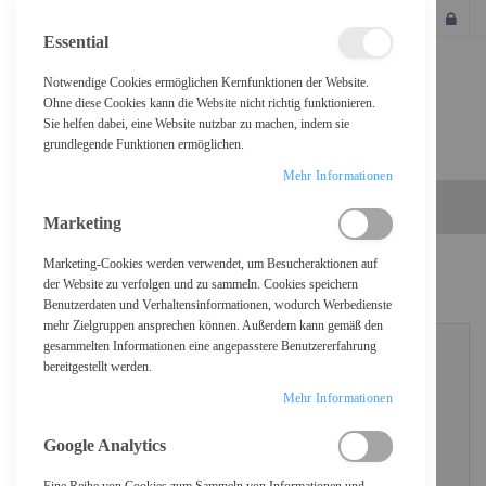
SCHLIESSEN
Essential
Notwendige Cookies ermöglichen Kernfunktionen der Website.
Ohne diese Cookies kann die Website nicht richtig funktionieren.
Sie helfen dabei, eine Website nutzbar zu machen, indem sie
grundlegende Funktionen ermöglichen.
Mehr Informationen
Marketing
Marketing-Cookies werden verwendet, um Besucheraktionen auf
KUNDENLOGIN
der Website zu verfolgen und zu sammeln. Cookies speichern
Benutzerdaten und Verhaltensinformationen, wodurch Werbedienste
mehr Zielgruppen ansprechen können. Außerdem kann gemäß den
gesammelten Informationen eine angepasstere Benutzererfahrung
bereitgestellt werden.
REGISTRIERTE KUNDEN
Mehr Informationen
Wenn Sie ein Konto haben, melden Sie sich mit Ihrer E-Mail-Adresse an.
Google Analytics
E-Mail