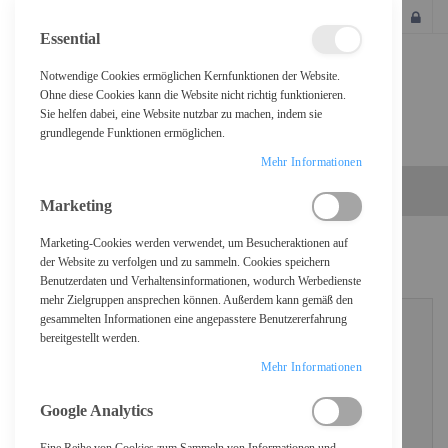
SCHLIESSEN
Essential
Notwendige Cookies ermöglichen Kernfunktionen der Website.
Ohne diese Cookies kann die Website nicht richtig funktionieren.
Sie helfen dabei, eine Website nutzbar zu machen, indem sie
grundlegende Funktionen ermöglichen.
Mehr Informationen
Marketing
Marketing-Cookies werden verwendet, um Besucheraktionen auf
KUNDENLOGIN
der Website zu verfolgen und zu sammeln. Cookies speichern
Benutzerdaten und Verhaltensinformationen, wodurch Werbedienste
mehr Zielgruppen ansprechen können. Außerdem kann gemäß den
gesammelten Informationen eine angepasstere Benutzererfahrung
bereitgestellt werden.
REGISTRIERTE KUNDEN
Mehr Informationen
Wenn Sie ein Konto haben, melden Sie sich mit Ihrer E-Mail-Adresse an.
Google Analytics
E-Mail