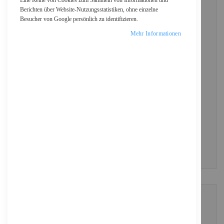
Eine Reihe von Cookies zum Sammeln von Informationen und
Berichten über Website-Nutzungsstatistiken, ohne einzelne
Besucher von Google persönlich zu identifizieren.
Passwort
Mehr Informationen
Show Password
ANMELDEN
Passwort vergessen?
NEUE KUNDEN