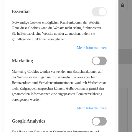
SCHLIESSEN
Essential
Notwendige Cookies ermöglichen Kernfunktionen der Website.
Ohne diese Cookies kann die Website nicht richtig funktionieren.
Sie helfen dabei, eine Website nutzbar zu machen, indem sie
grundlegende Funktionen ermöglichen.
Mehr Informationen
Marketing
Marketing-Cookies werden verwendet, um Besucheraktionen auf
KUNDENLOGIN
der Website zu verfolgen und zu sammeln. Cookies speichern
Benutzerdaten und Verhaltensinformationen, wodurch Werbedienste
mehr Zielgruppen ansprechen können. Außerdem kann gemäß den
gesammelten Informationen eine angepasstere Benutzererfahrung
bereitgestellt werden.
REGISTRIERTE KUNDEN
Mehr Informationen
Wenn Sie ein Konto haben, melden Sie sich mit Ihrer E-Mail-Adresse an.
Google Analytics
E-Mail