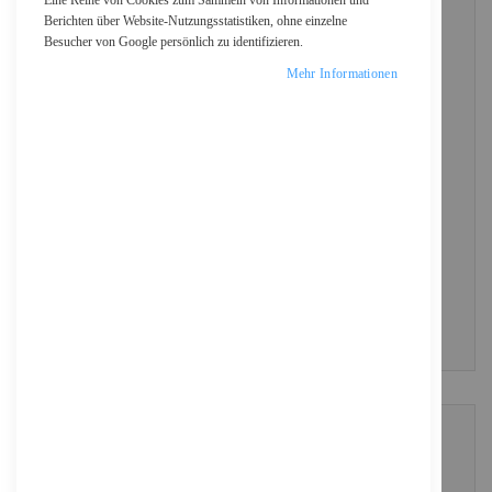
Eine Reihe von Cookies zum Sammeln von Informationen und
Berichten über Website-Nutzungsstatistiken, ohne einzelne
Besucher von Google persönlich zu identifizieren.
Passwort
Mehr Informationen
Show Password
ANMELDEN
Passwort vergessen?
NEUE KUNDEN