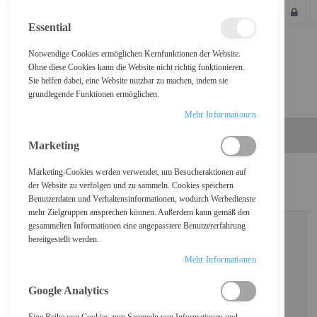
SCHLIESSEN
Essential
Notwendige Cookies ermöglichen Kernfunktionen der Website.
Ohne diese Cookies kann die Website nicht richtig funktionieren.
Sie helfen dabei, eine Website nutzbar zu machen, indem sie
grundlegende Funktionen ermöglichen.
Mehr Informationen
Marketing
Marketing-Cookies werden verwendet, um Besucheraktionen auf
KUNDENLOGIN
der Website zu verfolgen und zu sammeln. Cookies speichern
Benutzerdaten und Verhaltensinformationen, wodurch Werbedienste
mehr Zielgruppen ansprechen können. Außerdem kann gemäß den
gesammelten Informationen eine angepasstere Benutzererfahrung
bereitgestellt werden.
REGISTRIERTE KUNDEN
Mehr Informationen
Wenn Sie ein Konto haben, melden Sie sich mit Ihrer E-Mail-Adresse an.
Google Analytics
E-Mail