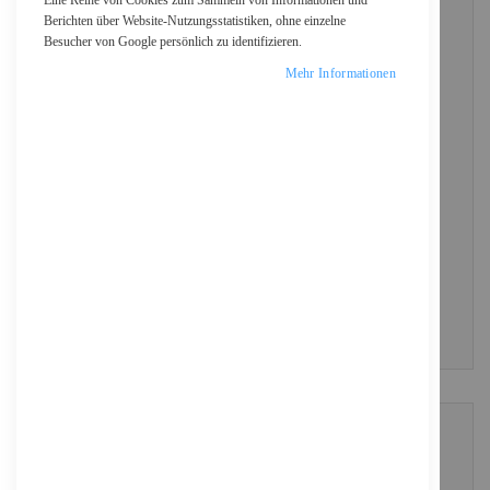
Eine Reihe von Cookies zum Sammeln von Informationen und
Berichten über Website-Nutzungsstatistiken, ohne einzelne
Besucher von Google persönlich zu identifizieren.
Passwort
Mehr Informationen
Show Password
ANMELDEN
Passwort vergessen?
NEUE KUNDEN