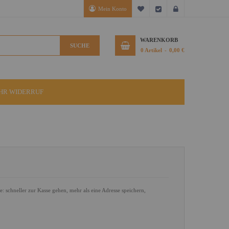
Mein Konto
Mein Wunschzettel
Kasse
Anmelden
WARENKORB
SUCHE
0
Artikel
0,00 €
IHR WIDERRUF
le: schneller zur Kasse gehen, mehr als eine Adresse speichern,