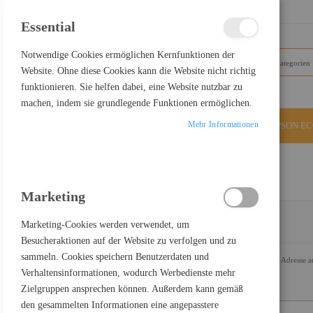
SCHLIESSEN
Essential
Notwendige Cookies ermöglichen Kernfunktionen der
Website. Ohne diese Cookies kann die Website nicht richtig
funktionieren. Sie helfen dabei, eine Website nutzbar zu
machen, indem sie grundlegende Funktionen ermöglichen.
Mehr Informationen
ALLE KATEGORIEN
EPSON E
KUNDENLOGIN
Marketing
Marketing-Cookies werden verwendet, um
REGISTRIERTE KUNDEN
Besucheraktionen auf der Website zu verfolgen und zu
sammeln. Cookies speichern Benutzerdaten und
Wenn Sie ein Konto haben, melden Sie sich mit Ihrer E-Mail-Adresse a
Verhaltensinformationen, wodurch Werbedienste mehr
E-Mail
Zielgruppen ansprechen können. Außerdem kann gemäß
den gesammelten Informationen eine angepasstere