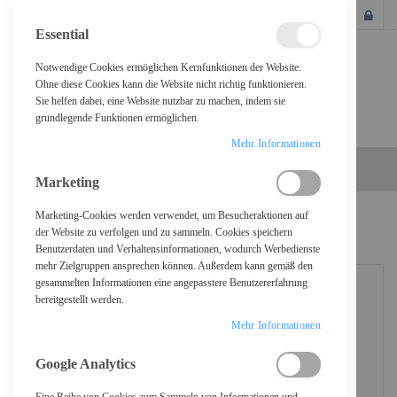
SCHLIESSEN
Essential
Notwendige Cookies ermöglichen Kernfunktionen der Website.
Ohne diese Cookies kann die Website nicht richtig funktionieren.
Sie helfen dabei, eine Website nutzbar zu machen, indem sie
grundlegende Funktionen ermöglichen.
Mehr Informationen
Marketing
Marketing-Cookies werden verwendet, um Besucheraktionen auf
KUNDENLOGIN
der Website zu verfolgen und zu sammeln. Cookies speichern
Benutzerdaten und Verhaltensinformationen, wodurch Werbedienste
mehr Zielgruppen ansprechen können. Außerdem kann gemäß den
gesammelten Informationen eine angepasstere Benutzererfahrung
bereitgestellt werden.
REGISTRIERTE KUNDEN
Mehr Informationen
Wenn Sie ein Konto haben, melden Sie sich mit Ihrer E-Mail-Adresse an.
Google Analytics
E-Mail