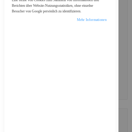
Eine Reihe von Cookies zum Sammeln von Informationen und
Berichten über Website-Nutzungsstatistiken, ohne einzelne
Besucher von Google persönlich zu identifizieren.
Passwort
Mehr Informationen
Show Password
ANMELDEN
Passwort vergessen?
NEUE KUNDEN