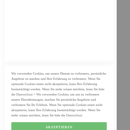
Wir verwenden Cookies, um unsere Dienste zu verbessern, persönliche
Angebote zu machen und Ihre Erfahrung zu verbessern. Wenn Sie
optionale Cookies unten nicht akzeptieren, kann Ihre Erfahrung
beeinträchtigt werden. Wenn Sie mehr wissen möchten, lesen Sie bitte
die
Datenschutz
-> Wir verwenden Cookies, um uns zu verbessern
unsere Dienstleistungen, machen Sie persönliche Angebote und
verbessern Sie Ihr Erlebnis. Wenn Sie optionale Cookies unten nicht
akzeptieren, kann Ihre Erfahrung beeinträchtigt werden. Wenn Sie
mehr wissen möchten, lesen Sie bitte die
Datenschutz
AKZEPTIEREN