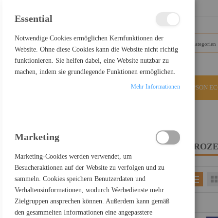
SCHLIESSEN
Essential
Notwendige Cookies ermöglichen Kernfunktionen der
Website. Ohne diese Cookies kann die Website nicht richtig
funktionieren. Sie helfen dabei, eine Website nutzbar zu
machen, indem sie grundlegende Funktionen ermöglichen.
Mehr Informationen
ALLE KATEGORIEN
EPSON E
Home
PC Komponenten
Prozessoren
Marketing
PROZE
FILTER PRODUCTS BY
Marketing-Cookies werden verwendet, um
Besucheraktionen auf der Website zu verfolgen und zu
sammeln. Cookies speichern Benutzerdaten und
Einkaufsoptionen
Verhaltensinformationen, wodurch Werbedienste mehr
PREIS
Zielgruppen ansprechen können. Außerdem kann gemäß
den gesammelten Informationen eine angepasstere