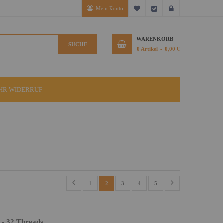
Mein Konto
Mein Wunschzettel
Kasse
Anmelden
WARENKORB
SUCHE
0
Artikel
0,00 €
IHR WIDERRUF
1
2
3
4
5
 - 32 Threads