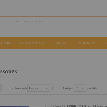
COTANK
EIZO MONITORE
KONTAKT
IMPRESSUM
SSOREN
Sortieren nach
Anzeigen
pro Seite
Intel Core I9 13900 - 2 GHz - 24 Kerne