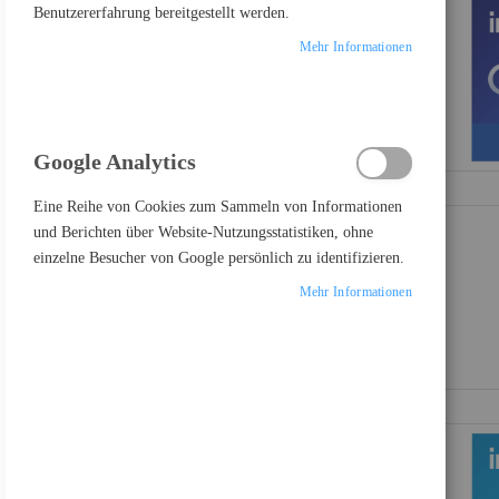
Benutzererfahrung bereitgestellt werden.
€
-
€
Mehr Informationen
PRODUKTE VERGLEICHEN
Google Analytics
Eine Reihe von Cookies zum Sammeln von Informationen
Sie haben keine Artikel in Ihrer Vergleichsliste
und Berichten über Website-Nutzungsstatistiken, ohne
einzelne Besucher von Google persönlich zu identifizieren.
Mehr Informationen
FEATURED PRODUCT
Samsung Odyssey OLED G8 S27FG810SU - G81SF Series - OLED-Monitor - Gaming - 68.6 cm (27")
697,17 €
Inkl. MwSt., zzgl.
Versand
Lenovo Legion R27fc-30 - LED-Monitor - Gaming - gebogen - 68.6 cm (27")
178,81 €
Inkl. MwSt., zzgl.
Versand