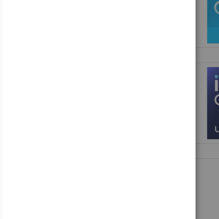
Acer B246WL ymiprx - B Series - LED-Monitor - 61 cm (24")
138,99 €
Inkl. MwSt., zzgl.
Versand
Acer Nitro VG240Y P6bip - VG0 Series - LCD-Monitor - Gaming - 61 cm (24")
88,16 €
Inkl. MwSt., zzgl.
Versand
HP V24i G5 - LED-Monitor - 61 cm (24") (23.8" sichtbar) - 1920 x 1080 Full HD (1080p)
122,49 €
Inkl. MwSt., zzgl.
Versand