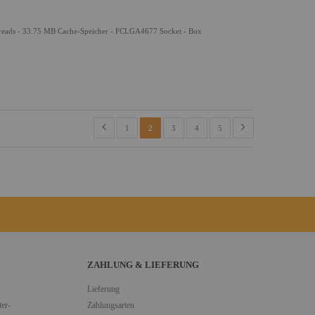
reads - 33.75 MB Cache-Speicher - FCLGA4677 Socket - Box
1
2
3
4
5
ZAHLUNG & LIEFERUNG
Lieferung
er-
Zahlungsarten