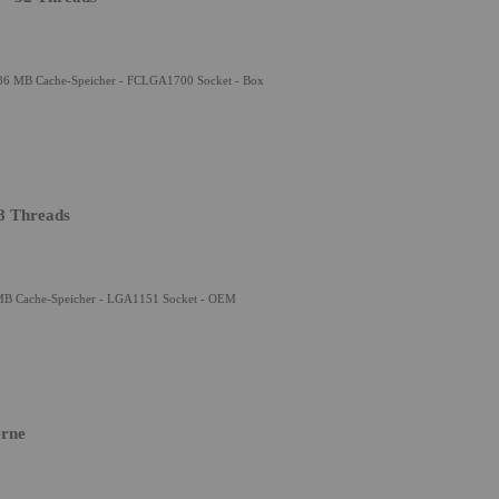
 - 36 MB Cache-Speicher - FCLGA1700 Socket - Box
 8 Threads
12 MB Cache-Speicher - LGA1151 Socket - OEM
erne