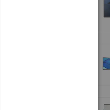
Samsung Odyssey OLED G8 S27FG810SU - G81SF Series - OLED-Monitor - Gaming - 68.6 cm (27")
697,17 €
Inkl. MwSt., zzgl.
Versand
Lenovo Legion R27fc-30 - LED-Monitor - Gaming - gebogen - 68.6 cm (27")
178,81 €
Inkl. MwSt., zzgl.
Versand
Acer B246WL ymiprx - B Series - LED-Monitor - 61 cm (24")
138,99 €
Inkl. MwSt., zzgl.
Versand
Acer Nitro VG240Y P6bip - VG0 Series - LCD-Monitor - Gaming - 61 cm (24")
88,16 €
Inkl. MwSt., zzgl.
Versand
HP V24i G5 - LED-Monitor - 61 cm (24") (23.8" sichtbar) - 1920 x 1080 Full HD (1080p)
122,49 €
Inkl. MwSt., zzgl.
Versand