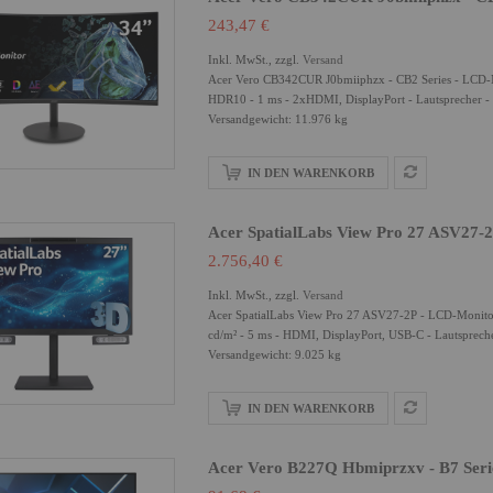
243,47 €
Inkl. MwSt., zzgl.
Versand
Acer Vero CB342CUR J0bmiiphzx - CB2 Series - LCD-M
HDR10 - 1 ms - 2xHDMI, DisplayPort - Lautsprecher -
Versandgewicht: 11.976 kg
IN DEN WARENKORB
Acer SpatialLabs View Pro 27 ASV27-2
2.756,40 €
Inkl. MwSt., zzgl.
Versand
Acer SpatialLabs View Pro 27 ASV27-2P - LCD-Monito
cd/m² - 5 ms - HDMI, DisplayPort, USB-C - Lautsprech
Versandgewicht: 9.025 kg
IN DEN WARENKORB
Acer Vero B227Q Hbmiprzxv - B7 Serie