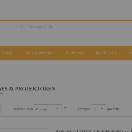
COTANK
EIZO MONITORE
KONTAKT
IMPRESSUM
AYS & PROJEKTOREN
Sortieren nach
Anzeigen
pro Seite
Acer Vero CB342CUR J0bmiiphzx - CB2