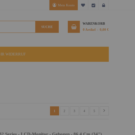
Mein Konto
Mein Wunschzettel
Kasse
Anmelden
WARENKORB
SUCHE
0
Artikel
0,00 €
IHR WIDERRUF
1
2
3
4
5
 Series - LCD-Monitor - Gebogen - 86.4 Cm (34")