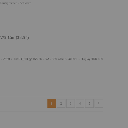
Lautsprecher - Schwarz
.79 Cm (38.5")
) - 2560 x 1440 QHD @ 165 Hz - VA - 350 cd/m² - 3000:1 - DisplayHDR 400
1
2
3
4
5