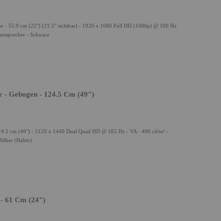
 - 55.9 cm (22") (21.5" sichtbar) - 1920 x 1080 Full HD (1080p) @ 100 Hz
autsprecher - Schwarz
r - Gebogen - 124.5 Cm (49")
24.5 cm (49") - 5120 x 1440 Dual Quad HD @ 165 Hz - VA - 400 cd/m² -
ilber (Halter)
 - 61 Cm (24")