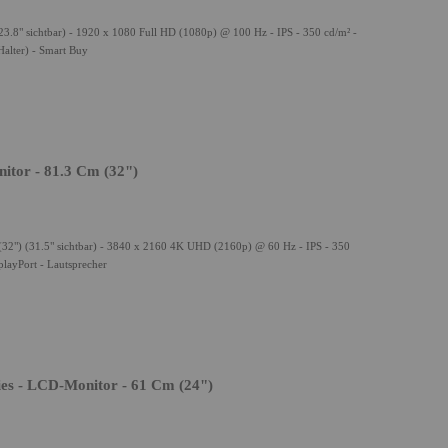
23.8" sichtbar) - 1920 x 1080 Full HD (1080p) @ 100 Hz - IPS - 350 cd/m² -
Halter) - Smart Buy
tor - 81.3 Cm (32")
2") (31.5" sichtbar) - 3840 x 2160 4K UHD (2160p) @ 60 Hz - IPS - 350
layPort - Lautsprecher
es - LCD-Monitor - 61 Cm (24")