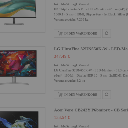
Inkl. MwSt., zzgl.
Versand
HP 524pf - Series 5 Pro - LED-Monitor - 61 cm (24") (
1500:1 - 5 ms - HDMI, DisplayPort - Jet Black, Silber (
Versandgewicht: 7.208 kg
IN DEN WARENKORB
LG UltraFine 32UN650K-W - LED-Moni
347,49 €
Inkl. MwSt., zzgl.
Versand
LG UltraFine 32UN650K-W - LED-Monitor - 81.3 cm (3
cd/m² - 1000:1 - DisplayHDR 10 - 5 ms - 2xHDMI, Disp
Versandgewicht: 8.2 kg
IN DEN WARENKORB
Acer Vero CB242Y P6bmiprx - CB Seri
133,54 €
Inkl. MwSt., zzgl.
Versand