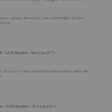
onitor - gebogen - 86.4 cm (34") - 3440 x 1440 UWQHD - 350 cd/m² -
 Schwarz
P - LCD-Monitor - 68.3 Cm (27")
r - 68.3 cm (27") - 3840 x 2160 4K UHD (2160p) @ 160 Hz - AHVA - 400
er
s - LED-Monitor - 55.9 Cm (22")