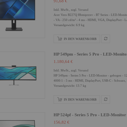
91,68 €
Inkl. MwSt., zzgl.
Versand
Acer Vero B227Q Hbmiprzxv - B7 Series - LED-Monitor
- VA - 250 cd/m² - 4 ms - HDMI, VGA, DisplayPort - L
Versandgewicht: 6.9 kg
IN DEN WARENKORB
HP 549pm - Series 5 Pro - LED-Monito
1.180,64 €
Inkl. MwSt., zzgl.
Versand
HP 549pm - Series 5 Pro - LED-Monitor - gebogen - 1
4000:1 - 5 ms - HDMI, DisplayPort, USB-C - Schwarz, S
Versandgewicht: 13.7 kg
IN DEN WARENKORB
HP 524pf - Series 5 Pro - LED-Monitor
156,82 €