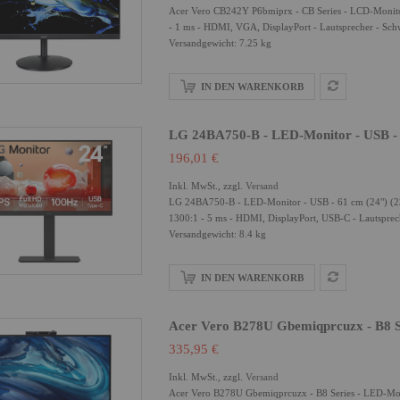
Acer Vero CB242Y P6bmiprx - CB Series - LCD-Monitor 
- 1 ms - HDMI, VGA, DisplayPort - Lautsprecher - Sch
Versandgewicht: 7.25 kg
IN DEN WARENKORB
LG 24BA750-B - LED-Monitor - USB -
196,01 €
Inkl. MwSt., zzgl.
Versand
LG 24BA750-B - LED-Monitor - USB - 61 cm (24") (23.
1300:1 - 5 ms - HDMI, DisplayPort, USB-C - Lautsprec
Versandgewicht: 8.4 kg
IN DEN WARENKORB
Acer Vero B278U Gbemiqprcuzx - B8 Se
335,95 €
Inkl. MwSt., zzgl.
Versand
Acer Vero B278U Gbemiqprcuzx - B8 Series - LED-Moni