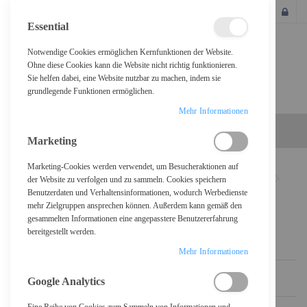
SCHLIESSEN
Essential
Notwendige Cookies ermöglichen Kernfunktionen der Website.
Ohne diese Cookies kann die Website nicht richtig funktionieren.
Sie helfen dabei, eine Website nutzbar zu machen, indem sie
grundlegende Funktionen ermöglichen.
Mehr Informationen
Marketing
Marketing-Cookies werden verwendet, um Besucheraktionen auf
Home
Suchergebnisse für: "USB-C+zu+DisplayPort-Anschlusskabel"
der Website zu verfolgen und zu sammeln. Cookies speichern
Benutzerdaten und Verhaltensinformationen, wodurch Werbedienste
mehr Zielgruppen ansprechen können. Außerdem kann gemäß den
SUCHERGEBNISSE FÜR: "USB-
gesammelten Informationen eine angepasstere Benutzererfahrung
C+ZU+DISPLAYPORT-ANSCHLUSSKABEL"
bereitgestellt werden.
Mehr Informationen
Sortieren nach
Google Analytics