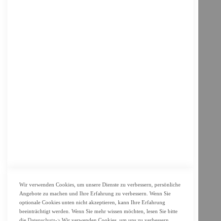
Wir verwenden Cookies, um unsere Dienste zu verbessern, persönliche
Angebote zu machen und Ihre Erfahrung zu verbessern. Wenn Sie
optionale Cookies unten nicht akzeptieren, kann Ihre Erfahrung
beeinträchtigt werden. Wenn Sie mehr wissen möchten, lesen Sie bitte
die
Datenschutz
-> Wir verwenden Cookies, um uns zu verbessern