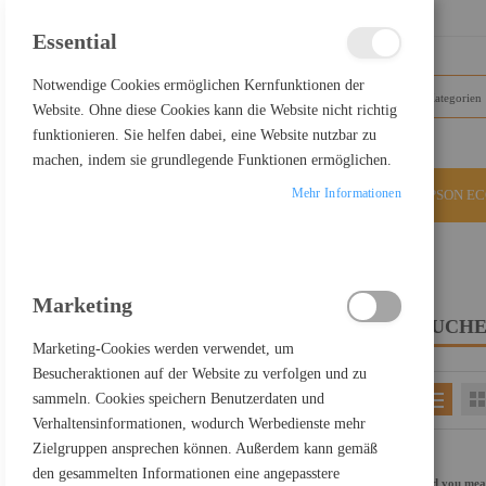
SCHLIESSEN
Essential
Notwendige Cookies ermöglichen Kernfunktionen der
Website. Ohne diese Cookies kann die Website nicht richtig
funktionieren. Sie helfen dabei, eine Website nutzbar zu
machen, indem sie grundlegende Funktionen ermöglichen.
Mehr Informationen
ALLE KATEGORIEN
EPSON E
Home
Suchergebnisse für: "USB-C auf Display Port"
Marketing
SUCHE
FILTER PRODUCTS BY
Marketing-Cookies werden verwendet, um
Besucheraktionen auf der Website zu verfolgen und zu
sammeln. Cookies speichern Benutzerdaten und
Einkaufsoptionen
Verhaltensinformationen, wodurch Werbedienste mehr
KATEGORIE
Zielgruppen ansprechen können. Außerdem kann gemäß
Artikel
PC Komponenten
4258
den gesammelten Informationen eine angepasstere
Did you me