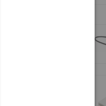
Artikel
500,00 €
-
599,99 €
373
Artikel
600,00 €
-
699,99 €
374
Artikel
700,00 €
-
799,99 €
292
Artikel
800,00 €
-
899,99 €
266
Artikel
900,00 €
-
999,99 €
3048
PRODUKTE VERGLEICHEN
Sie haben keine Artikel in Ihrer Vergleichsliste
FEATURED PRODUCT
Samsung Odyssey OLED G8 S27FG810SU - G81SF Series - OLED-Monitor - Gaming - 68.6 cm (27")
697,17 €