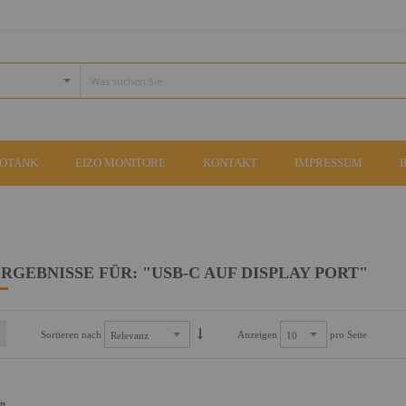
COTANK
EIZO MONITORE
KONTAKT
IMPRESSUM
RGEBNISSE FÜR: "USB-C AUF DISPLAY PORT"
Sortieren nach
Anzeigen
pro Seite
an