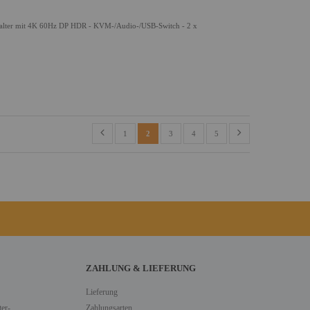
lter mit 4K 60Hz DP HDR - KVM-/Audio-/USB-Switch - 2 x
1
2
3
4
5
ZAHLUNG & LIEFERUNG
Lieferung
er-
Zahlungsarten