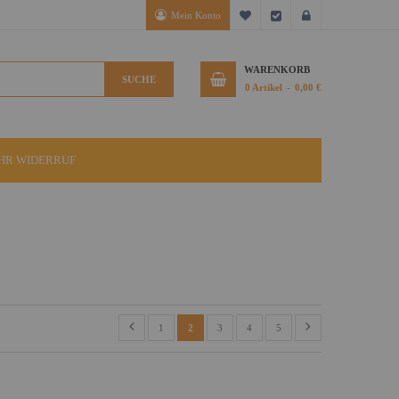
Mein Konto
Mein Wunschzettel
Kasse
Anmelden
WARENKORB
SUCHE
0
Artikel
0,00 €
IHR WIDERRUF
1
2
3
4
5