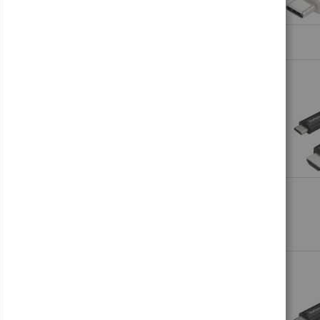
Inkl. MwSt., zzgl.
Versand
Lenovo Legion R27fc-30 - LED-Monitor - Gaming - gebogen - 68.6 cm (27")
178,81 €
Inkl. MwSt., zzgl.
Versand
Acer B246WL ymiprx - B Series - LED-Monitor - 61 cm (24")
137,45 €
Inkl. MwSt., zzgl.
Versand
Acer Nitro VG240Y P6bip - VG0 Series - LCD-Monitor - Gaming - 61 cm (24")
88,16 €
Inkl. MwSt., zzgl.
Versand
HP V24i G5 - LED-Monitor - 61 cm (24") (23.8" sichtbar) - 1920 x 1080 Full HD (1080p)
122,49 €
Inkl. MwSt., zzgl.
Versand