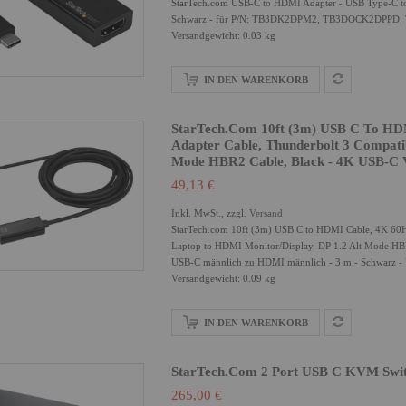
StarTech.com USB-C to HDMI Adapter - USB Type-C to
Schwarz - für P/N: TB3DK2DPM2, TB3DOCK2DPP
Versandgewicht: 0.03 kg
IN DEN WARENKORB
StarTech.com 10ft (3m) USB C To HD
Adapter Cable, Thunderbolt 3 Compati
Mode HBR2 Cable, Black - 4K USB-C
49,13 €
Inkl. MwSt., zzgl.
Versand
StarTech.com 10ft (3m) USB C to HDMI Cable, 4K 60H
Laptop to HDMI Monitor/Display, DP 1.2 Alt Mode H
USB-C männlich zu HDMI männlich - 3 m - Schwarz -
Versandgewicht: 0.09 kg
IN DEN WARENKORB
StarTech.com 2 Port USB C KVM Swi
265,00 €