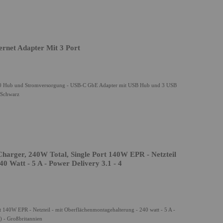
rnet Adapter Mit 3 Port
 3.0 Hub und Stromversorgung - USB-C GbE Adapter mit USB Hub und 3 USB
- Schwarz
harger, 240W Total, Single Port 140W EPR - Netzteil
0 Watt - 5 A - Power Delivery 3.1 - 4
t 140W EPR - Netzteil - mit Oberflächenmontagehalterung - 240 watt - 5 A -
) - Großbritannien