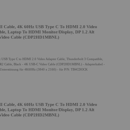
I Cable, 4K 60Hz USB Type C To HDMI 2.0 Video
ble, Laptop To HDMI Monitor/Display, DP 1.2 Alt
 Video Cable (CDP2HD1MBNL)
 USB Type C to HDMI 2.0 Video Adapter Cable, Thunderbolt 3 Compatible,
BR2 Cable, Black - 4K USB-C Video Cable (CDP2HD1MBNL) - Adapterkabel -
 Unterstützung für 4K60Hz (3840 x 2160) - für P/N: TB4CDOCK
I Cable, 4K 60Hz USB Type C To HDMI 2.0 Video
ble, Laptop To HDMI Monitor/Display, DP 1.2 Alt
 Video Cable (CDP2HD2MBNL)