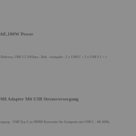
5GbE,100W Power
elivery, USB 3.2 10Gbps - Hub - kompakt - 1 x USB-C + 3 x USB 3.1 + 1
MI Adapter Mit USB Stromversorgung
orgung - USB Typ C zu HDMI Konverter für Computer mit USB C - 4K 60Hz