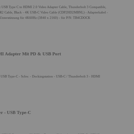
 USB Type C to HDMI 2.0 Video Adapter Cable, Thunderbolt 3 Compatible,
BR2 Cable, Black - 4K USB-C Video Cable (CDP2HD2MBNL) - Adapterkabel -
 Unterstützung für 4K60Hz (3840 x 2160) - für P/N: TB4CDOCK
I Adapter Mit PD & USB Port
USB Type-C - Schw. - Dockingstation - USB-C / Thunderbolt 3 - HDMI
r - USB Type-C