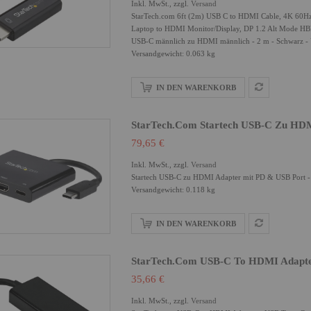
Inkl. MwSt., zzgl.
Versand
StarTech.com 6ft (2m) USB C to HDMI Cable, 4K 60Hz
Laptop to HDMI Monitor/Display, DP 1.2 Alt Mode H
USB-C männlich zu HDMI männlich - 2 m - Schwarz -
Versandgewicht: 0.063 kg
IN DEN WARENKORB
StarTech.com Startech USB-C Zu HDM
79,65 €
Inkl. MwSt., zzgl.
Versand
Startech USB-C zu HDMI Adapter mit PD & USB Port - 
Versandgewicht: 0.118 kg
IN DEN WARENKORB
StarTech.com USB-C To HDMI Adapte
35,66 €
Inkl. MwSt., zzgl.
Versand