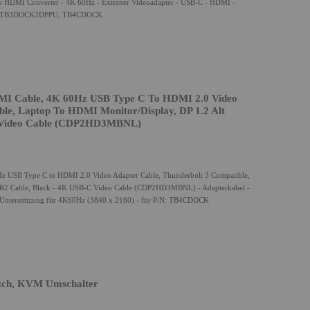
 HDMI Converter - 4K 60Hz - Externer Videoadapter - USB-C - HDMI -
D, TB3DOCK2DPPU, TB4CDOCK
MI Cable, 4K 60Hz USB Type C To HDMI 2.0 Video
ble, Laptop To HDMI Monitor/Display, DP 1.2 Alt
 Video Cable (CDP2HD3MBNL)
z USB Type C to HDMI 2.0 Video Adapter Cable, Thunderbolt 3 Compatible,
BR2 Cable, Black - 4K USB-C Video Cable (CDP2HD3MBNL) - Adapterkabel -
 Unterstützung für 4K60Hz (3840 x 2160) - für P/N: TB4CDOCK
tch, KVM Umschalter