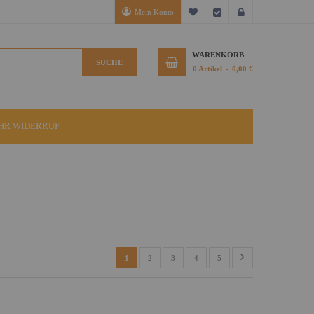
Mein Konto
Mein Wunschzettel
Kasse
Anmelden
WARENKORB
SUCHE
0
Artikel
0,00 €
IHR WIDERRUF
1
2
3
4
5