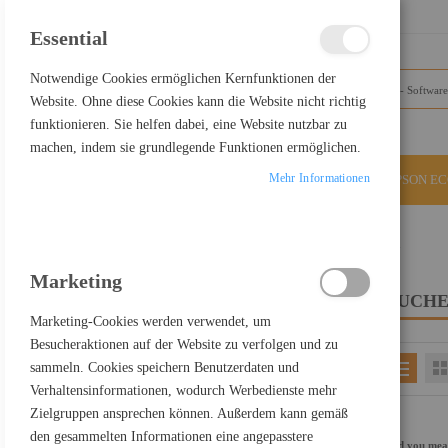
SCHLIESSEN
Essential
Notwendige Cookies ermöglichen Kernfunktionen der
Website. Ohne diese Cookies kann die Website nicht richtig
funktionieren. Sie helfen dabei, eine Website nutzbar zu
machen, indem sie grundlegende Funktionen ermöglichen.
Mehr Informationen
ALLE KATEGORIEN
EPSON E
Home
Suchergebnisse für: "usv+c+auf+display+port"
Marketing
SUCHE
FILTER PRODUCTS BY
Marketing-Cookies werden verwendet, um
Besucheraktionen auf der Website zu verfolgen und zu
sammeln. Cookies speichern Benutzerdaten und
EINKAUFEN NACH
Verhaltensinformationen, wodurch Werbedienste mehr
Kategorie
Software
Zielgruppen ansprechen können. Außerdem kann gemäß
Einkaufspreis netto
300,00 € - 399,99 €
den gesammelten Informationen eine angepasstere
Did you me