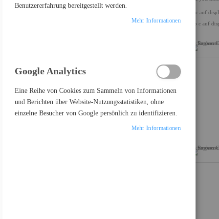
Benutzererfahrung bereitgestellt werden.
us c auf disp
ALLES LÖSCHEN
Mehr Informationen
usb c auf dis
Google Analytics
PRODUKTE VERGLEICHEN
Eine Reihe von Cookies zum Sammeln von Informationen
und Berichten über Website-Nutzungsstatistiken, ohne
Sie haben keine Artikel in Ihrer Vergleichsliste
einzelne Besucher von Google persönlich zu identifizieren.
Mehr Informationen
FEATURED PRODUCT
Lenovo ThinkVision S24i-30 - LED-Monitor - 61 cm (24")
124,73 €
Inkl. MwSt., zzgl.
Versand