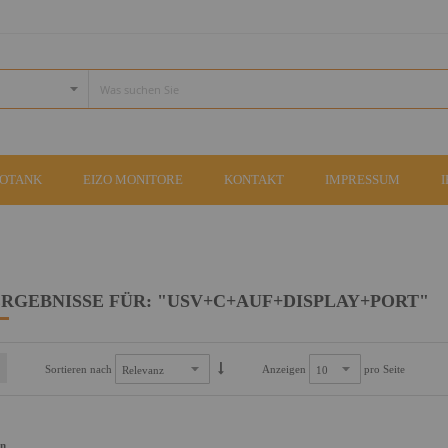
COTANK
EIZO MONITORE
KONTAKT
IMPRESSUM
RGEBNISSE FÜR: "USV+C+AUF+DISPLAY+PORT"
Sortieren nach
Anzeigen
pro Seite
an