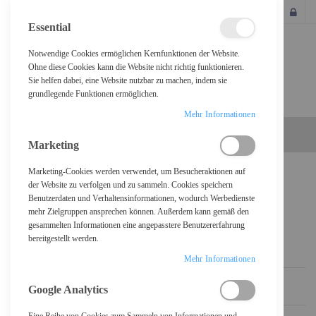
SCHLIESSEN
Essential
Notwendige Cookies ermöglichen Kernfunktionen der Website.
Ohne diese Cookies kann die Website nicht richtig funktionieren.
Sie helfen dabei, eine Website nutzbar zu machen, indem sie
grundlegende Funktionen ermöglichen.
Mehr Informationen
Marketing
Marketing-Cookies werden verwendet, um Besucheraktionen auf
Home
Suchergebnisse für: "usv+c+auf+display+port"
der Website zu verfolgen und zu sammeln. Cookies speichern
Benutzerdaten und Verhaltensinformationen, wodurch Werbedienste
mehr Zielgruppen ansprechen können. Außerdem kann gemäß den
SUCHERGEBNISSE FÜR:
gesammelten Informationen eine angepasstere Benutzererfahrung
"USV+C+AUF+DISPLAY+PORT"
bereitgestellt werden.
Mehr Informationen
Sortieren nach
Google Analytics