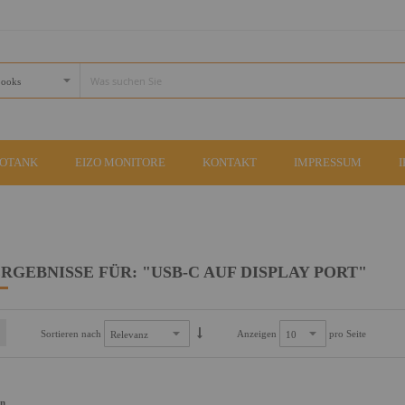
COTANK
EIZO MONITORE
KONTAKT
IMPRESSUM
RGEBNISSE FÜR: "USB-C AUF DISPLAY PORT"
Sortieren nach
Anzeigen
pro Seite
an