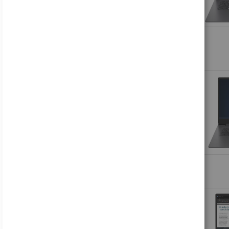
Acer Nitro VG240Y P6bip - VG0 Series - LCD-Monitor - Gaming - 61 cm (24")
88,16 €
Inkl. MwSt., zzgl.
Versand
HP V24i G5 - LED-Monitor - 61 cm (24") (23.8" sichtbar) - 1920 x 1080 Full HD (1080p)
122,49 €
Inkl. MwSt., zzgl.
Versand