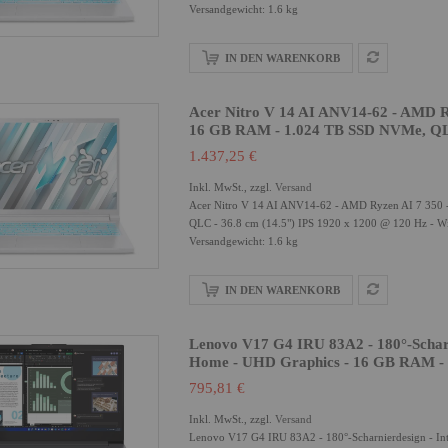
Versandgewicht: 1.6 kg
IN DEN WARENKORB
Acer Nitro V 14 AI ANV14-62 - AMD R
16 GB RAM - 1.024 TB SSD NVMe, QLC
1.437,25 €
Inkl. MwSt., zzgl.
Versand
Acer Nitro V 14 AI ANV14-62 - AMD Ryzen AI 7 350
QLC - 36.8 cm (14.5") IPS 1920 x 1200 @ 120 Hz - Wi-
Versandgewicht: 1.6 kg
IN DEN WARENKORB
Lenovo V17 G4 IRU 83A2 - 180°-Scharni
Home - UHD Graphics - 16 GB RAM - 
795,81 €
Inkl. MwSt., zzgl.
Versand
Lenovo V17 G4 IRU 83A2 - 180°-Scharnierdesign - In