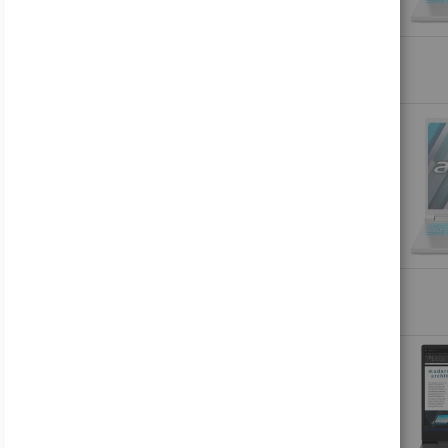
PRODUKTE VERGLEICHEN
Sie haben keine Artikel in Ihrer Vergleichsliste
FEATURED PRODUCT
Samsung Odyssey OLED G8 S27FG810SU - G81SF Series - OLED-Monitor - Gaming - 68.6 cm (27")
697,17 €
Inkl. MwSt., zzgl.
Versand
Lenovo Legion R27fc-30 - LED-Monitor - Gaming - gebogen - 68.6 cm (27")
178,81 €
Inkl. MwSt., zzgl.
Versand
Acer B246WL ymiprx - B Series - LED-Monitor - 61 cm (24")
137,45 €
Inkl. MwSt., zzgl.
Versand