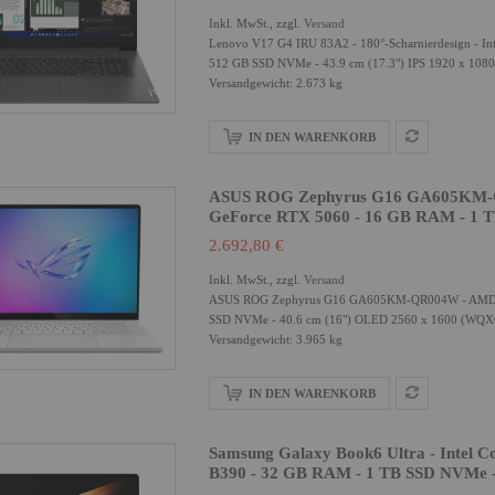
Inkl. MwSt., zzgl.
Versand
Lenovo V17 G4 IRU 83A2 - 180°-Scharnierdesign - In
512 GB SSD NVMe - 43.9 cm (17.3") IPS 1920 x 1080 (
Versandgewicht: 2.673 kg
IN DEN WARENKORB
ASUS ROG Zephyrus G16 GA605KM-QR
GeForce RTX 5060 - 16 GB RAM - 1 T
2.692,80 €
Inkl. MwSt., zzgl.
Versand
ASUS ROG Zephyrus G16 GA605KM-QR004W - AMD Ryz
SSD NVMe - 40.6 cm (16") OLED 2560 x 1600 (WQXGA)
Versandgewicht: 3.965 kg
IN DEN WARENKORB
Samsung Galaxy Book6 Ultra - Intel C
B390 - 32 GB RAM - 1 TB SSD NVMe -