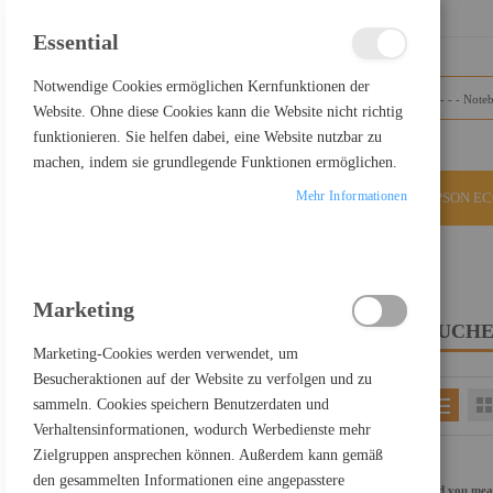
SCHLIESSEN
Essential
Notwendige Cookies ermöglichen Kernfunktionen der
Website. Ohne diese Cookies kann die Website nicht richtig
funktionieren. Sie helfen dabei, eine Website nutzbar zu
machen, indem sie grundlegende Funktionen ermöglichen.
Mehr Informationen
ALLE KATEGORIEN
EPSON E
Home
Suchergebnisse für: "USB-C auf Display Port"
Marketing
SUCHE
FILTER PRODUCTS BY
Marketing-Cookies werden verwendet, um
Besucheraktionen auf der Website zu verfolgen und zu
sammeln. Cookies speichern Benutzerdaten und
EINKAUFEN NACH
Verhaltensinformationen, wodurch Werbedienste mehr
Kategorie
Notebooks
Zielgruppen ansprechen können. Außerdem kann gemäß
den gesammelten Informationen eine angepasstere
Did you me
ALLES LÖSCHEN