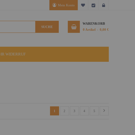
Mein Konto
Mein Wunschzettel
Kasse
Anmelden
WARENKORB
SUCHE
0
Artikel
0,00 €
IHR WIDERRUF
1
2
3
4
5