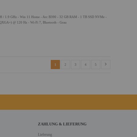
58H / 1.9 GHz - Win 11 Home - Arc B390 - 32 GB RAM - 1 TB SSD NVMe -
XGA+) @ 120 Hz - Wi-Fi 7, Bluetooth - Grau
1
2
3
4
5
ZAHLUNG & LIEFERUNG
Lieferung