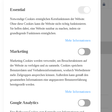
SCHLIESSEN
Essential
Notwendige Cookies ermöglichen Kernfunktionen der Website.
Ohne diese Cookies kann die Website nicht richtig funktionieren.
Sie helfen dabei, eine Website nutzbar zu machen, indem sie
grundlegende Funktionen ermöglichen.
Mehr Informationen
Marketing
Marketing-Cookies werden verwendet, um Besucheraktionen auf
Home
Suchergebnisse für: "usv+c+auf+display+port"
der Website zu verfolgen und zu sammeln. Cookies speichern
Benutzerdaten und Verhaltensinformationen, wodurch Werbedienste
mehr Zielgruppen ansprechen können. Außerdem kann gemäß den
SUCHERGEBNISSE FÜR:
gesammelten Informationen eine angepasstere Benutzererfahrung
"USV+C+AUF+DISPLAY+PORT"
bereitgestellt werden.
Mehr Informationen
Sortieren nach
Google Analytics