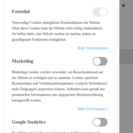
SCHLIESSEN
Essential
Notwendige Cookies ermöglichen Kernfunktionen der Website.
Ohne diese Cookies kann die Website nicht richtig funktionieren.
Sie helfen dabei, eine Website nutzbar zu machen, indem sie
grundlegende Funktionen ermöglichen.
Mehr Informationen
Marketing
Marketing-Cookies werden verwendet, um Besucheraktionen auf
Home
Suchergebnisse für: "USB-C+zu+DisplayPort-Anschlusskabel"
der Website zu verfolgen und zu sammeln. Cookies speichern
Benutzerdaten und Verhaltensinformationen, wodurch Werbedienste
mehr Zielgruppen ansprechen können. Außerdem kann gemäß den
SUCHERGEBNISSE FÜR: "USB-
gesammelten Informationen eine angepasstere Benutzererfahrung
C+ZU+DISPLAYPORT-ANSCHLUSSKABEL"
bereitgestellt werden.
Mehr Informationen
Sortieren nach
Google Analytics