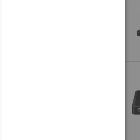
Samsung Odyssey OLED G8 S27FG810SU - G81SF Series - OLED-Monitor - Gaming - 68.6 cm (27")
697,17 €
Inkl. 19% MwSt., zzgl.
Versand
Lenovo Legion R27fc-30 - LED-Monitor - Gaming - gebogen - 68.6 cm (27")
178,81 €
Inkl. 19% MwSt., zzgl.
Versand
Acer B246WL ymiprx - B Series - LED-Monitor - 61 cm (24")
137,45 €
Inkl. 19% MwSt., zzgl.
Versand
Acer Nitro VG240Y P6bip - VG0 Series - LCD-Monitor - Gaming - 61 cm (24")
88,16 €
Inkl. 19% MwSt., zzgl.
Versand
HP V24i G5 - LED-Monitor - 61 cm (24") (23.8" sichtbar) - 1920 x 1080 Full HD (1080p)
122,49 €
Inkl. 19% MwSt., zzgl.
Versand