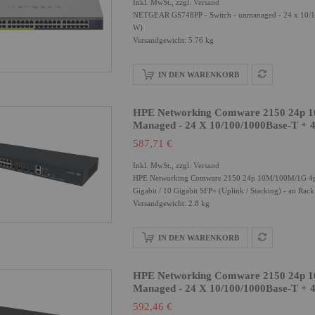
Inkl. MwSt., zzgl.
Versand
NETGEAR GS748PP - Switch - unmanaged - 24 x 10/10
W)
Versandgewicht: 5.76 kg
IN DEN WARENKORB
HPE Networking Comware 2150 24p 10
Managed - 24 X 10/100/1000Base-T + 4 X
587,71 €
Inkl. MwSt., zzgl.
Versand
HPE Networking Comware 2150 24p 10M/100M/1G 4p SF
Gigabit / 10 Gigabit SFP+ (Uplink / Stacking) - an Rac
Versandgewicht: 2.8 kg
IN DEN WARENKORB
HPE Networking Comware 2150 24p 10
Managed - 24 X 10/100/1000Base-T + 4 X
592,46 €