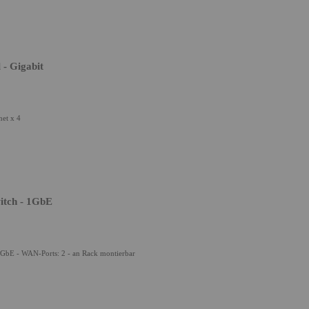
 - Gigabit
net x 4
itch - 1GbE
5GbE - WAN-Ports: 2 - an Rack montierbar