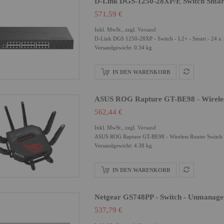
D-Link DGS-1250-28XP/E Switch Smart
571,59 €
Inkl. MwSt., zzgl.
Versand
D-Link DGS 1250-28XP - Switch - L2+ - Smart - 24 x 
Versandgewicht: 0.34 kg
IN DEN WARENKORB
ASUS ROG Rapture GT-BE98 - Wireless
562,44 €
Inkl. MwSt., zzgl.
Versand
ASUS ROG Rapture GT-BE98 - Wireless Router Switch 
Versandgewicht: 4.38 kg
IN DEN WARENKORB
Netgear GS748PP - Switch - Unmanaged
537,79 €