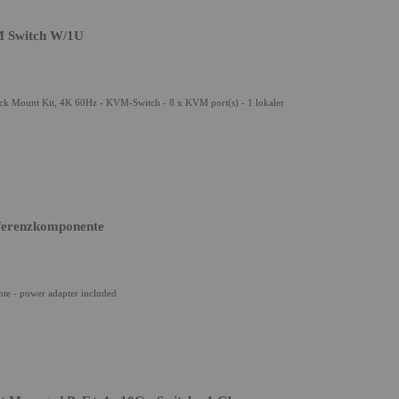
M Switch W/1U
k Mount Kit, 4K 60Hz - KVM-Switch - 8 x KVM port(s) - 1 lokaler
nferenzkomponente
te - power adapter included