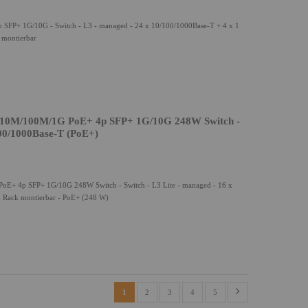
P+ 1G/10G - Switch - L3 - managed - 24 x 10/100/1000Base-T + 4 x 1
k montierbar
10M/100M/1G PoE+ 4p SFP+ 1G/10G 248W Switch -
100/1000Base-T (PoE+)
+ 4p SFP+ 1G/10G 248W Switch - Switch - L3 Lite - managed - 16 x
n Rack montierbar - PoE+ (248 W)
1
2
3
4
5