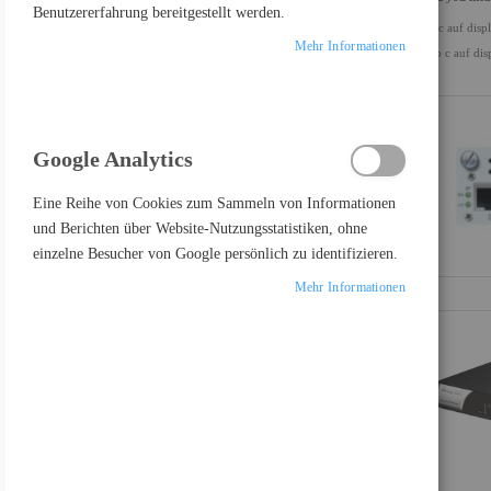
Benutzererfahrung bereitgestellt werden.
us c auf disp
ALLES LÖSCHEN
Mehr Informationen
usb c auf dis
Einkaufsoptionen
KATEGORIE
Google Analytics
Artikel
Netzwerkgeräte
65
Artikel
Netzwerkkameras
8
Eine Reihe von Cookies zum Sammeln von Informationen
Artikel
Netzwerksicherheit & Firewalls
5
und Berichten über Website-Nutzungsstatistiken, ohne
einzelne Besucher von Google persönlich zu identifizieren.
Mehr Informationen
PRODUKTE VERGLEICHEN
Sie haben keine Artikel in Ihrer Vergleichsliste
FEATURED PRODUCT