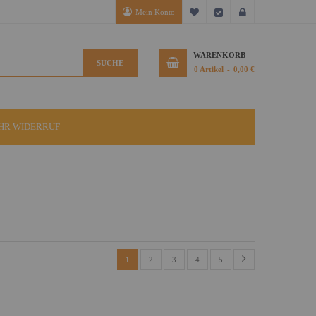
Mein Konto
Mein Wunschzettel
Kasse
Anmelden
WARENKORB
SUCHE
0
Artikel
0,00 €
IHR WIDERRUF
1
2
3
4
5