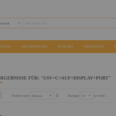
COTANK
EIZO MONITORE
KONTAKT
IMPRESSUM
RGEBNISSE FÜR: "USV+C+AUF+DISPLAY+PORT"
Sortieren nach
Anzeigen
pro Seite
an