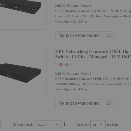
Inkl. MwSt., zzgl.
Versand
HPE Networking Comware 2150 24p 10M/100M/1G 4p SF
Gigabit / 10 Gigabit SFP+ (Uplink / Stacking) - an Rac
Versandgewicht: 2.8 kg
IN DEN WARENKORB
HPE Networking Comware 5150L 16p 
Switch - L3 Lite - Managed - 16 X 10/
538,68 €
Inkl. MwSt., zzgl.
Versand
HPE Networking Comware 5150L 16p 10M/100M/1G PoE
10/100/1000Base-T (PoE+) + 4 x 1/10Base-X SFP+ - a
Versandgewicht: 4.6 kg
IN DEN WARENKORB
Sortieren nach
Anzeigen
pro Seite