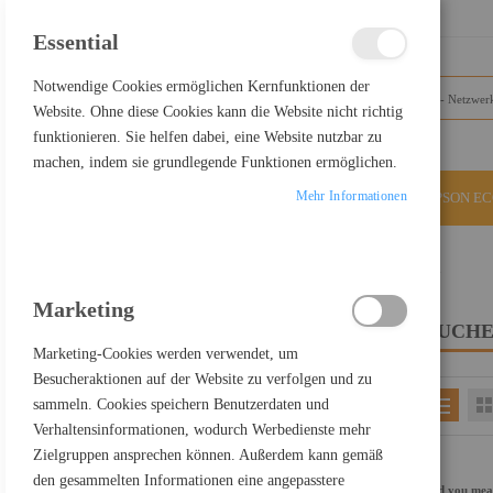
SCHLIESSEN
Essential
Notwendige Cookies ermöglichen Kernfunktionen der
Website. Ohne diese Cookies kann die Website nicht richtig
funktionieren. Sie helfen dabei, eine Website nutzbar zu
machen, indem sie grundlegende Funktionen ermöglichen.
Mehr Informationen
ALLE KATEGORIEN
EPSON E
Home
Suchergebnisse für: "usv+c+auf+display+port"
Marketing
SUCHE
FILTER PRODUCTS BY
Marketing-Cookies werden verwendet, um
Besucheraktionen auf der Website zu verfolgen und zu
sammeln. Cookies speichern Benutzerdaten und
EINKAUFEN NACH
Verhaltensinformationen, wodurch Werbedienste mehr
Kategorie
Netzwerktechnik
Zielgruppen ansprechen können. Außerdem kann gemäß
Einkaufspreis netto
400,00 € - 499,99 €
den gesammelten Informationen eine angepasstere
Did you me