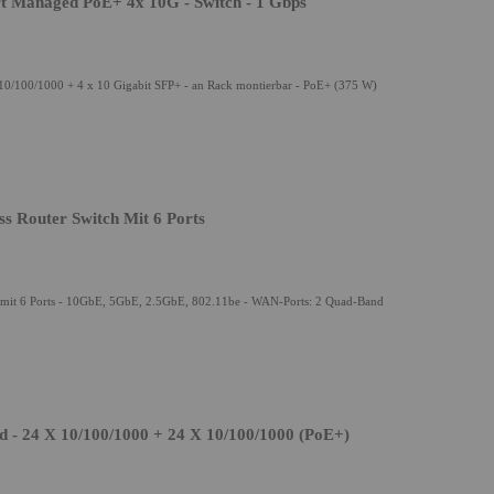
 Managed PoE+ 4x 10G - Switch - 1 Gbps
10/100/1000 + 4 x 10 Gigabit SFP+ - an Rack montierbar - PoE+ (375 W)
 Router Switch Mit 6 Ports
mit 6 Ports - 10GbE, 5GbE, 2.5GbE, 802.11be - WAN-Ports: 2 Quad-Band
 - 24 X 10/100/1000 + 24 X 10/100/1000 (PoE+)