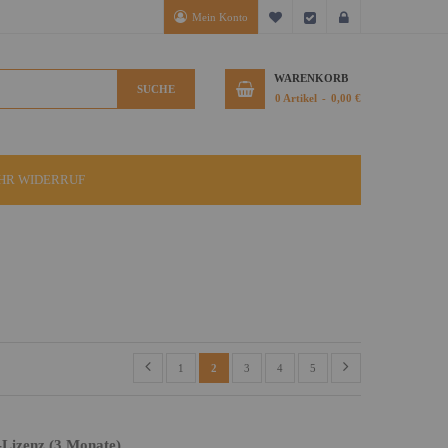
Mein Konto
Mein Wunschzettel
Kasse
Anmelden
WARENKORB
SUCHE
0
Artikel
0,00 €
IHR WIDERRUF
1
2
3
4
5
-Lizenz (3 Monate)