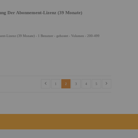
rung Der Abonnement-Lizenz (39 Monate)
ent-Lizenz (39 Monate) - 1 Benutzer - gehostet - Volumen - 200-499
1
2
3
4
5