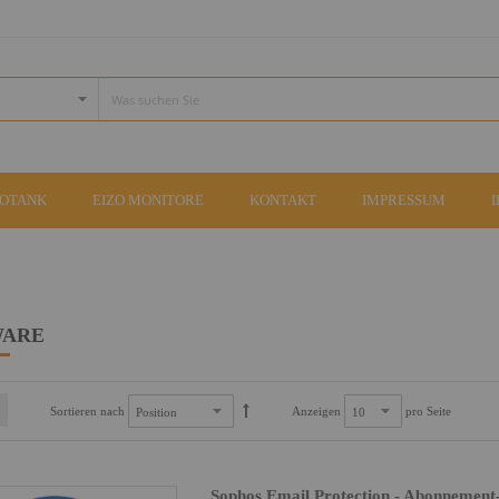
COTANK
EIZO MONITORE
KONTAKT
IMPRESSUM
WARE
Sortieren nach
Anzeigen
pro Seite
Sophos Email Protection - Abonnement