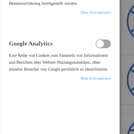
Benutzererfahrung bereitgestellt werden.
€
-
€
Mehr Informationen
PRODUKTE VERGLEICHEN
Google Analytics
Eine Reihe von Cookies zum Sammeln von Informationen
Sie haben keine Artikel in Ihrer Vergleichsliste
und Berichten über Website-Nutzungsstatistiken, ohne
einzelne Besucher von Google persönlich zu identifizieren.
Mehr Informationen
FEATURED PRODUCT
Samsung Odyssey OLED G8 S27FG810SU - G81SF Series - OLED-Monitor - Gaming - 68.6 cm (27")
697,17 €
Inkl. MwSt., zzgl.
Versand
Lenovo Legion R27fc-30 - LED-Monitor - Gaming - gebogen - 68.6 cm (27")
178,81 €
Inkl. MwSt., zzgl.
Versand