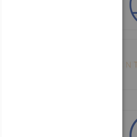
Acer B246WL ymiprx - B Series - LED-Monitor - 61 cm (24")
137,45 €
Inkl. MwSt., zzgl.
Versand
Acer Nitro VG240Y P6bip - VG0 Series - LCD-Monitor - Gaming - 61 cm (24")
88,16 €
Inkl. MwSt., zzgl.
Versand
HP V24i G5 - LED-Monitor - 61 cm (24") (23.8" sichtbar) - 1920 x 1080 Full HD (1080p)
122,49 €
Inkl. MwSt., zzgl.
Versand