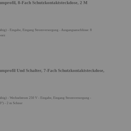
mprofil, 8-Fach Schutzkontaktsteckdose, 2 M
ähig) - Eingabe, Eingang Stromversorgung - Ausgangsanschlüsse: 8
warz
mprofil Und Schalter, 7-Fach Schutzkontaktsteckdose,
ähig) - Wechselstrom 250 V - Eingabe, Eingang Stromversorgung -
9") - 2 m Schnur