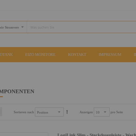
COTANK
EIZO MONITORE
KONTAKT
IMPRESSUM
OMPONENTEN
Sortieren nach
Anzeigen
pro Seite
LogiLink Slim - Steckdosenleiste - Wec