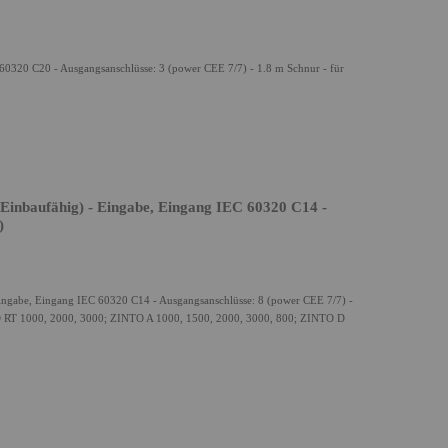
 60320 C20 - Ausgangsanschlüsse: 3 (power CEE 7/7) - 1.8 m Schnur - für
Einbaufähig) - Eingabe, Eingang IEC 60320 C14 -
)
 Eingabe, Eingang IEC 60320 C14 - Ausgangsanschlüsse: 8 (power CEE 7/7) -
O RT 1000, 2000, 3000; ZINTO A 1000, 1500, 2000, 3000, 800; ZINTO D