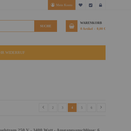
Mein Konto
Mein Wunschzettel
Kasse
Anmelden
WARENKORB
SUCHE
0
Artikel
0,00 €
IHR WIDERRUF
2
3
4
5
6
hselstrom 250 V - 3400 Watt - Ausgangsanschlüsse: 6