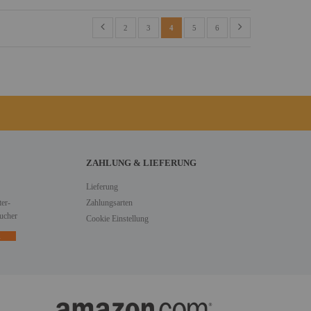
2
3
4
5
6
ZAHLUNG & LIEFERUNG
Lieferung
er-
Zahlungsarten
ucher
Cookie Einstellung
n