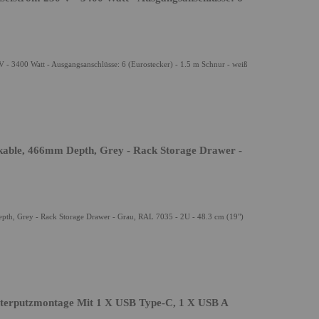
V - 3400 Watt - Ausgangsanschlüsse: 6 (Eurostecker) - 1.5 m Schnur - weiß
ckable, 466mm Depth, Grey - Rack Storage Drawer -
epth, Grey - Rack Storage Drawer - Grau, RAL 7035 - 2U - 48.3 cm (19")
nterputzmontage Mit 1 X USB Type-C, 1 X USB A