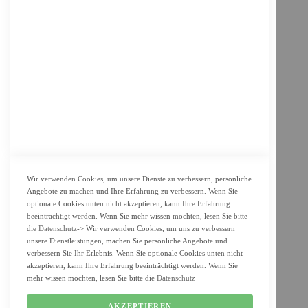
Wir verwenden Cookies, um unsere Dienste zu verbessern, persönliche
Angebote zu machen und Ihre Erfahrung zu verbessern. Wenn Sie
optionale Cookies unten nicht akzeptieren, kann Ihre Erfahrung
beeinträchtigt werden. Wenn Sie mehr wissen möchten, lesen Sie bitte
die
Datenschutz
-> Wir verwenden Cookies, um uns zu verbessern
unsere Dienstleistungen, machen Sie persönliche Angebote und
verbessern Sie Ihr Erlebnis. Wenn Sie optionale Cookies unten nicht
akzeptieren, kann Ihre Erfahrung beeinträchtigt werden. Wenn Sie
mehr wissen möchten, lesen Sie bitte die
Datenschutz
AKZEPTIEREN