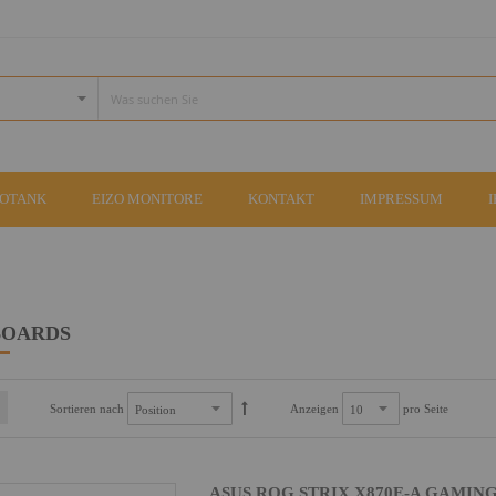
COTANK
EIZO MONITORE
KONTAKT
IMPRESSUM
BOARDS
Sortieren nach
Anzeigen
pro Seite
ASUS ROG STRIX X870E-A GAMING WI