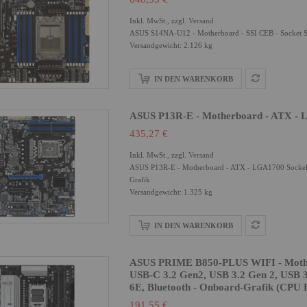
Inkl. MwSt., zzgl.
Versand
ASUS S14NA-U12 - Motherboard - SSI CEB - Socket SP
Versandgewicht: 2.126 kg
IN DEN WARENKORB
ASUS P13R-E - Motherboard - ATX - 
435,27 €
Inkl. MwSt., zzgl.
Versand
ASUS P13R-E - Motherboard - ATX - LGA1700 Sockel -
Grafik
Versandgewicht: 1.325 kg
IN DEN WARENKORB
ASUS PRIME B850-PLUS WIFI - Mother
USB-C 3.2 Gen2, USB 3.2 Gen 2, USB 3
6E, Bluetooth - Onboard-Grafik (CPU E
191,55 €