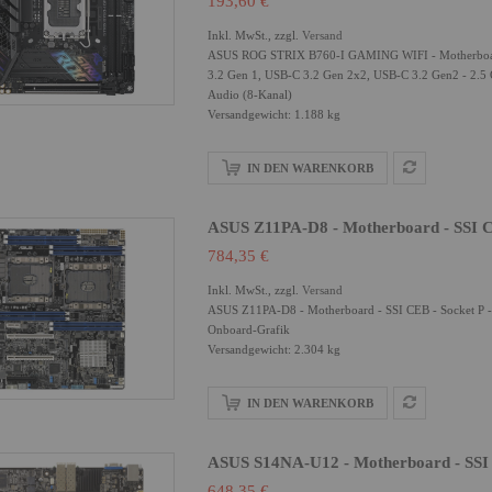
193,60 €
Inkl. MwSt., zzgl.
Versand
ASUS ROG STRIX B760-I GAMING WIFI - Motherboard 
3.2 Gen 1, USB-C 3.2 Gen 2x2, USB-C 3.2 Gen2 - 2.5 G
Audio (8-Kanal)
Versandgewicht: 1.188 kg
IN DEN WARENKORB
ASUS Z11PA-D8 - Motherboard - SSI C
784,35 €
Inkl. MwSt., zzgl.
Versand
ASUS Z11PA-D8 - Motherboard - SSI CEB - Socket P - 2
Onboard-Grafik
Versandgewicht: 2.304 kg
IN DEN WARENKORB
ASUS S14NA-U12 - Motherboard - SSI 
648,35 €