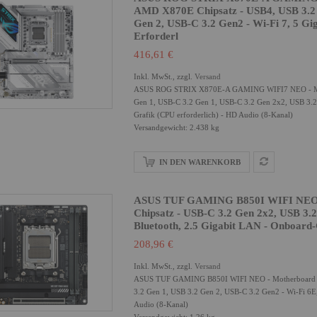
AMD X870E Chipsatz - USB4, USB 3.2 
Gen 2, USB-C 3.2 Gen2 - Wi-Fi 7, 5 Gi
Erforderl
416,61 €
Inkl. MwSt., zzgl.
Versand
ASUS ROG STRIX X870E-A GAMING WIFI7 NEO - Moth
Gen 1, USB-C 3.2 Gen 1, USB-C 3.2 Gen 2x2, USB 3.2 G
Grafik (CPU erforderlich) - HD Audio (8-Kanal)
Versandgewicht: 2.438 kg
IN DEN WARENKORB
ASUS TUF GAMING B850I WIFI NEO - 
Chipsatz - USB-C 3.2 Gen 2x2, USB 3.2
Bluetooth, 2.5 Gigabit LAN - Onboard-
208,96 €
Inkl. MwSt., zzgl.
Versand
ASUS TUF GAMING B850I WIFI NEO - Motherboard - 
3.2 Gen 1, USB 3.2 Gen 2, USB-C 3.2 Gen2 - Wi-Fi 6E,
Audio (8-Kanal)