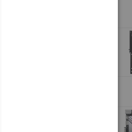
HP Engage Pole Display - Kundenanzeige - 16.8 cm (6.6")
655,25 €
Inkl. MwSt., zzgl.
Versand
ASUS TUF Gaming VG35VQ - LED-Monitor - Gaming - gebogen - 88.98 cm (35")
525,65 €
Inkl. MwSt., zzgl.
Versand
Iiyama ProLite TE6513A-B3AG - 165 cm (65") Diagonalklasse (163.8 cm (64.5")
1.310,59 €
Inkl. MwSt., zzgl.
Versand