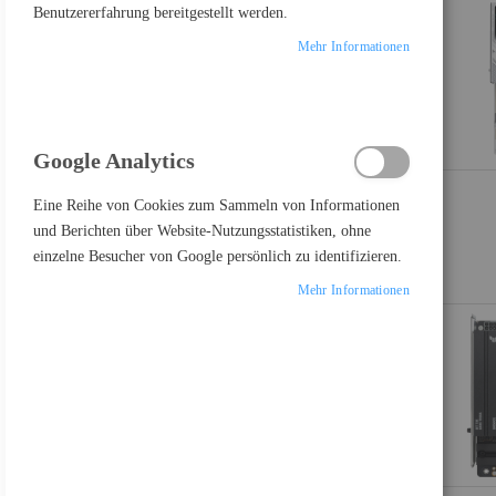
Benutzererfahrung bereitgestellt werden.
€
-
€
Mehr Informationen
PRODUKTE VERGLEICHEN
Google Analytics
Eine Reihe von Cookies zum Sammeln von Informationen
Sie haben keine Artikel in Ihrer Vergleichsliste
und Berichten über Website-Nutzungsstatistiken, ohne
einzelne Besucher von Google persönlich zu identifizieren.
Mehr Informationen
FEATURED PRODUCT
Samsung Odyssey G3 S24AG300NU - LED-Monitor - 61 cm (24")
210,24 €
Inkl. MwSt., zzgl.
Versand
Iiyama ProLite TE7513A-B3AG - 190 cm (75") Diagonalklasse (189.3 cm (74.52")
1.545,40 €
Inkl. MwSt., zzgl.
Versand