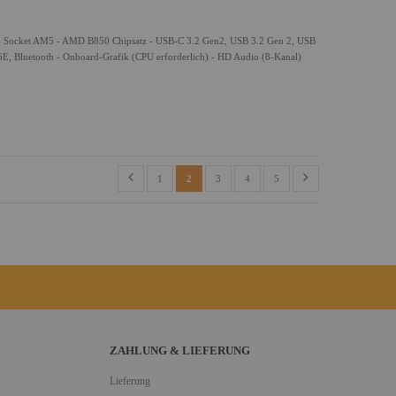
Socket AM5 - AMD B850 Chipsatz - USB-C 3.2 Gen2, USB 3.2 Gen 2, USB
6E, Bluetooth - Onboard-Grafik (CPU erforderlich) - HD Audio (8-Kanal)
1
2
3
4
5
ZAHLUNG & LIEFERUNG
Lieferung