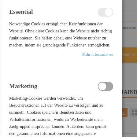
SCHLIESSEN
Essential
Notwendige Cookies ermöglichen Kernfunktionen der
Website. Ohne diese Cookies kann die Website nicht richtig
funktionieren. Sie helfen dabei, eine Website nutzbar zu
machen, indem sie grundlegende Funktionen ermöglichen.
Mehr Informationen
ALLE KATEGORIEN
EPSON E
Home
PC Komponenten
Mainboards
Marketing
MAIN
FILTER PRODUCTS BY
Marketing-Cookies werden verwendet, um
Besucheraktionen auf der Website zu verfolgen und zu
sammeln. Cookies speichern Benutzerdaten und
Einkaufsoptionen
Verhaltensinformationen, wodurch Werbedienste mehr
PREIS
Zielgruppen ansprechen können. Außerdem kann gemäß
den gesammelten Informationen eine angepasstere