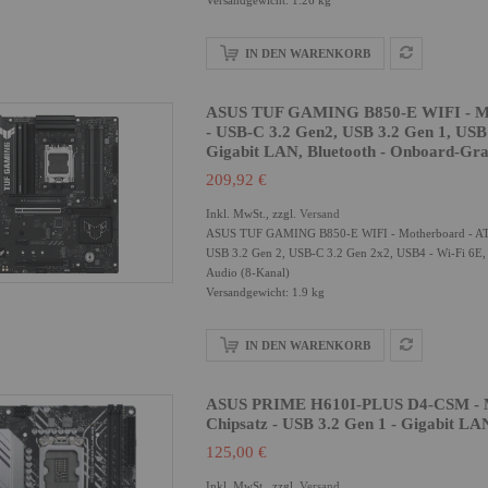
Versandgewicht: 1.26 kg
IN DEN WARENKORB
ASUS TUF GAMING B850-E WIFI - Mot
- USB-C 3.2 Gen2, USB 3.2 Gen 1, USB 
Gigabit LAN, Bluetooth - Onboard-Gra
209,92 €
Inkl. MwSt., zzgl.
Versand
ASUS TUF GAMING B850-E WIFI - Motherboard - ATX 
USB 3.2 Gen 2, USB-C 3.2 Gen 2x2, USB4 - Wi-Fi 6E, 
Audio (8-Kanal)
Versandgewicht: 1.9 kg
IN DEN WARENKORB
ASUS PRIME H610I-PLUS D4-CSM - Mo
Chipsatz - USB 3.2 Gen 1 - Gigabit LA
125,00 €
Inkl. MwSt., zzgl.
Versand