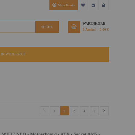
Mein Konto
Mein Wunschzettel
Kasse
Anmelden
WARENKORB
SUCHE
0
Artikel
0,00 €
IHR WIDERRUF
1
2
3
4
5
FI7 NEO - Motherboard - ATX - Socket AM5 -