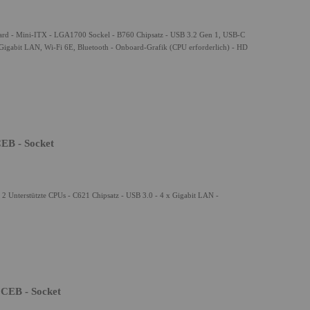
- Mini-ITX - LGA1700 Sockel - B760 Chipsatz - USB 3.2 Gen 1, USB-C
igabit LAN, Wi-Fi 6E, Bluetooth - Onboard-Grafik (CPU erforderlich) - HD
EB - Socket
 Unterstützte CPUs - C621 Chipsatz - USB 3.0 - 4 x Gigabit LAN -
CEB - Socket