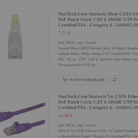
StarTech.com Startech 50cm CAT6 Eth
PoE Patch Cord, CAT 6 10GbE UTP Netw
Certified/TIA - Category 6 - 24AW
7,71 €
Inkl. MwSt., zzgl.
Versand
Startech 50cm CAT6 Ethernet Cable, 10 Gigabit Sna
w/Strain Relief, White, Wiring is UL Certified/TIA 
(M) - 50 cm - UTP - CAT 6 - geformt, ohne Haken, vers
Versandgewicht: 0.035 kg
IN DEN WARENKORB
StarTech.com Startech 7m CAT6 Ether
PoE Patch Cord, CAT 6 10GbE UTP Netw
Certified/TIA - Category 6 - 24AWG
14,88 €
Inkl. MwSt., zzgl.
Versand
Startech 7m CAT6 Ethernet Cable, 10 Gigabit Snagl
w/Strain Relief, Purple, Wiring is UL Certified/TIA 