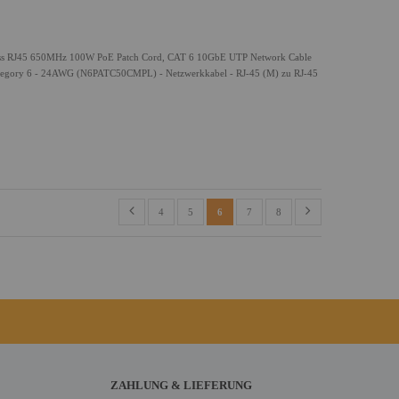
gless RJ45 650MHz 100W PoE Patch Cord, CAT 6 10GbE UTP Network Cable
- Category 6 - 24AWG (N6PATC50CMPL) - Netzwerkkabel - RJ-45 (M) zu RJ-45
4
5
6
7
8
ZAHLUNG & LIEFERUNG