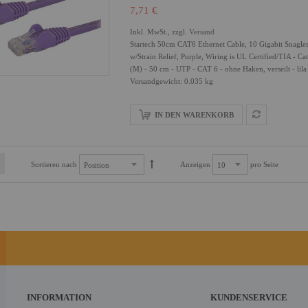
7,71 €
Inkl. MwSt., zzgl.
Versand
Startech 50cm CAT6 Ethernet Cable, 10 Gigabit Sna
w/Strain Relief, Purple, Wiring is UL Certified/TIA 
(M) - 50 cm - UTP - CAT 6 - ohne Haken, verseilt - lila
Versandgewicht: 0.035 kg
IN DEN WARENKORB
Sortieren nach
Anzeigen
pro Seite
INFORMATION
KUNDENSERVICE