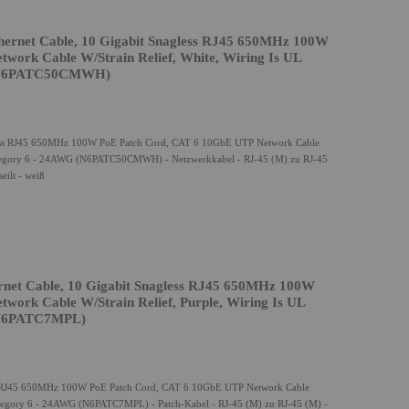
ernet Cable, 10 Gigabit Snagless RJ45 650MHz 100W
ork Cable W/Strain Relief, White, Wiring Is UL
G (N6PATC50CMWH)
gless RJ45 650MHz 100W PoE Patch Cord, CAT 6 10GbE UTP Network Cable
- Category 6 - 24AWG (N6PATC50CMWH) - Netzwerkkabel - RJ-45 (M) zu RJ-45
eilt - weiß
net Cable, 10 Gigabit Snagless RJ45 650MHz 100W
ork Cable W/Strain Relief, Purple, Wiring Is UL
 (N6PATC7MPL)
ess RJ45 650MHz 100W PoE Patch Cord, CAT 6 10GbE UTP Network Cable
- Category 6 - 24AWG (N6PATC7MPL) - Patch-Kabel - RJ-45 (M) zu RJ-45 (M) -