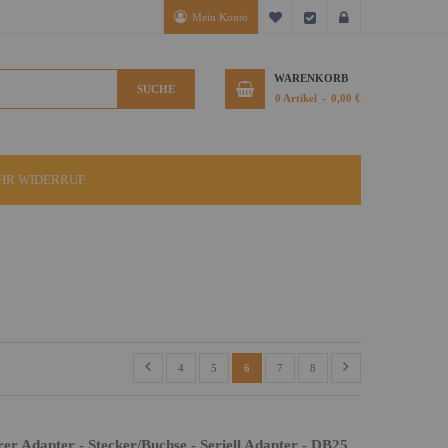
Mein Konto
Mein Wunschzettel
Kasse
Anmelden
WARENKORB
SUCHE
0
Artikel
0,00 €
IHR WIDERRUF
4
5
6
7
8
 Adapter - Stecker/Buchse - Seriell Adapter - DB25