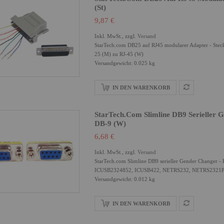
(St)
9,87 €
Inkl. MwSt., zzgl.
Versand
StarTech.com DB25 auf RJ45 modularer Adapter - Stecker
25 (M) zu RJ-45 (W)
Versandgewicht: 0.025 kg
IN DEN WARENKORB
StarTech.com Slimline DB9 Serieller G
DB-9 (W)
6,68 €
Inkl. MwSt., zzgl.
Versand
StarTech.com Slimline DB9 serieller Gender Changer - 
ICUSB2324852, ICUSB422, NETRS232, NETRS2321
Versandgewicht: 0.012 kg
IN DEN WARENKORB