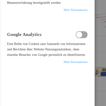
Benutzererfahrung bereitgestellt werden.
€
-
€
Mehr Informationen
PRODUKTE VERGLEICHEN
Google Analytics
Eine Reihe von Cookies zum Sammeln von Informationen
Sie haben keine Artikel in Ihrer Vergleichsliste
und Berichten über Website-Nutzungsstatistiken, ohne
einzelne Besucher von Google persönlich zu identifizieren.
Mehr Informationen
FEATURED PRODUCT
Samsung Odyssey OLED G8 S27FG810SU - G81SF Series - OLED-Monitor - Gaming - 68.6 cm (27")
697,17 €
Inkl. MwSt., zzgl.
Versand
Lenovo Legion R27fc-30 - LED-Monitor - Gaming - gebogen - 68.6 cm (27")
178,81 €
Inkl. MwSt., zzgl.
Versand