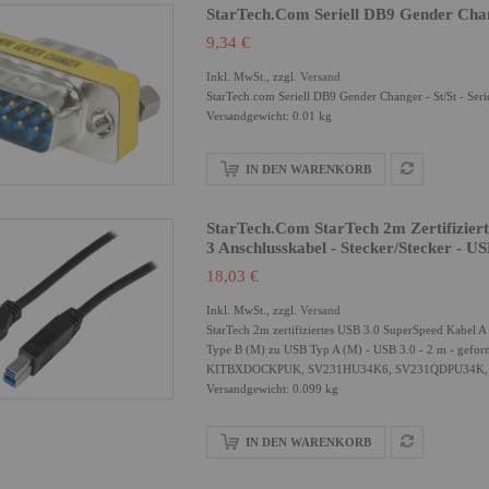
StarTech.com Seriell DB9 Gender Chang
9,34 €
Inkl. MwSt., zzgl.
Versand
StarTech.com Seriell DB9 Gender Changer - St/St - Se
Versandgewicht: 0.01 kg
IN DEN WARENKORB
StarTech.com StarTech 2m Zertifizier
3 Anschlusskabel - Stecker/Stecker - 
18,03 €
Inkl. MwSt., zzgl.
Versand
StarTech 2m zertifiziertes USB 3.0 SuperSpeed Kabel A
Type B (M) zu USB Typ A (M) - USB 3.0 - 2 m - ge
KITBXDOCKPUK, SV231HU34K6, SV231QDPU34K,
Versandgewicht: 0.099 kg
IN DEN WARENKORB