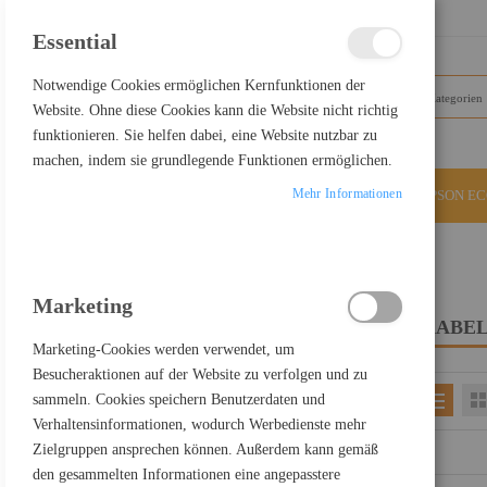
SCHLIESSEN
Essential
Notwendige Cookies ermöglichen Kernfunktionen der
Website. Ohne diese Cookies kann die Website nicht richtig
funktionieren. Sie helfen dabei, eine Website nutzbar zu
machen, indem sie grundlegende Funktionen ermöglichen.
Mehr Informationen
ALLE KATEGORIEN
EPSON E
Home
Zubehör
Kabel & Adapter
Marketing
KABEL
FILTER PRODUCTS BY
Marketing-Cookies werden verwendet, um
Besucheraktionen auf der Website zu verfolgen und zu
sammeln. Cookies speichern Benutzerdaten und
Einkaufsoptionen
Verhaltensinformationen, wodurch Werbedienste mehr
PREIS
Zielgruppen ansprechen können. Außerdem kann gemäß
den gesammelten Informationen eine angepasstere