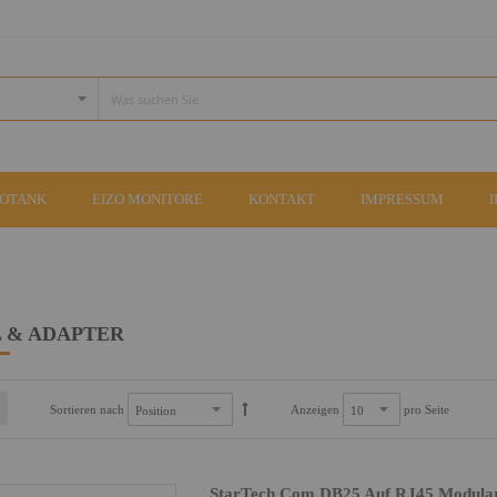
COTANK
EIZO MONITORE
KONTAKT
IMPRESSUM
 & ADAPTER
Sortieren nach
Anzeigen
pro Seite
StarTech.com DB25 Auf RJ45 Modularer