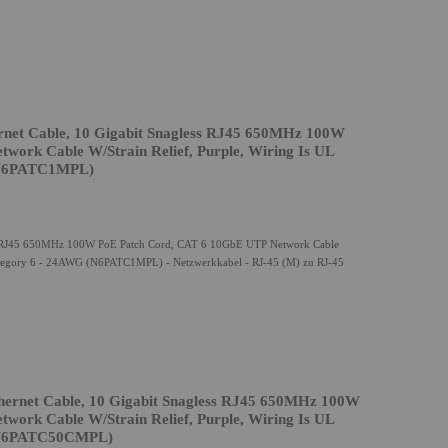
net Cable, 10 Gigabit Snagless RJ45 650MHz 100W
ork Cable W/Strain Relief, Purple, Wiring Is UL
 (N6PATC1MPL)
ess RJ45 650MHz 100W PoE Patch Cord, CAT 6 10GbE UTP Network Cable
- Category 6 - 24AWG (N6PATC1MPL) - Netzwerkkabel - RJ-45 (M) zu RJ-45
ernet Cable, 10 Gigabit Snagless RJ45 650MHz 100W
ork Cable W/Strain Relief, Purple, Wiring Is UL
 (N6PATC50CMPL)