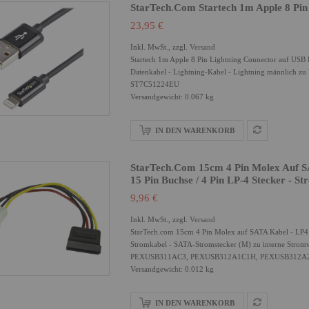
StarTech.com Startech 1m Apple 8 Pin
23,95 €
Inkl. MwSt., zzgl.
Versand
Startech 1m Apple 8 Pin Lightning Connector auf USB K
Datenkabel - Lightning-Kabel - Lightning männlich zu
ST7C51224EU
Versandgewicht: 0.067 kg
IN DEN WARENKORB
StarTech.com 15cm 4 Pin Molex Auf SA
15 Pin Buchse / 4 Pin LP-4 Stecker - 
9,96 €
Inkl. MwSt., zzgl.
Versand
StarTech.com 15cm 4 Pin Molex auf SATA Kabel - LP4 /
Stromkabel - SATA-Stromstecker (M) zu interne Strom
PEXUSB311AC3, PEXUSB312A1C1H, PEXUSB312A
Versandgewicht: 0.012 kg
IN DEN WARENKORB