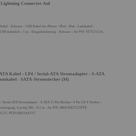
 Lightning Connector Auf
abel - Schwarz - USB Kabel für iPhone / iPod / iPad - Ladekabel /
 USB männlich - 1 m - Doppelisolierung - Schwarz - für P/N: ST7C51224,
TA Kabel - LP4 / Serial-ATA Stromadapter - S-ATA
Stromkabel - SATA-Stromstecker (M)
 Serial-ATA Stromadapter - S-ATA 15 Pin Buchse / 4 Pin LP-4 Stecker -
versorgung, 4-polig (M) - 0.2 m - für P/N: BRACKET125PTP,
2C2V, PEXUSB314A2V2