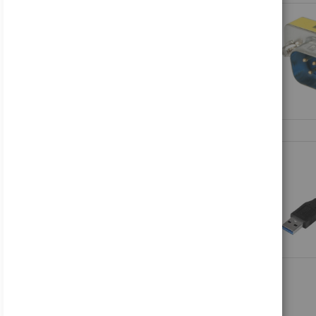
Acer B246WL ymiprx - B Series - LED-Monitor - 61 cm (24")
138,99 €
Inkl. MwSt., zzgl.
Versand
Acer Nitro VG240Y P6bip - VG0 Series - LCD-Monitor - Gaming - 61 cm (24")
88,16 €
Inkl. MwSt., zzgl.
Versand
HP V24i G5 - LED-Monitor - 61 cm (24") (23.8" sichtbar) - 1920 x 1080 Full HD (1080p)
122,49 €
Inkl. MwSt., zzgl.
Versand