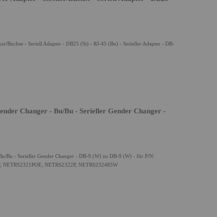
/Buchse - Seriell Adapter - DB25 (St) - RJ-45 (Bu) - Serieller Adapter - DB-
ender Changer - Bu/Bu - Serieller Gender Changer -
Bu/Bu - Serieller Gender Changer - DB-9 (W) zu DB-9 (W) - für P/N:
P, NETRS2321POE, NETRS2322P, NETRS232485W