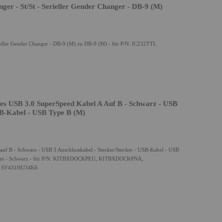
er - St/St - Serieller Gender Changer - DB-9 (M)
rieller Gender Changer - DB-9 (M) zu DB-9 (M) - für P/N: IC232TTL
tes USB 3.0 SuperSpeed Kabel A Auf B - Schwarz - USB
USB-Kabel - USB Type B (M)
 auf B - Schwarz - USB 3 Anschlusskabel - Stecker/Stecker - USB-Kabel - USB
formt - Schwarz - für P/N: KITBXDOCKPEU, KITBXDOCKPNA,
 SV431HU34K6