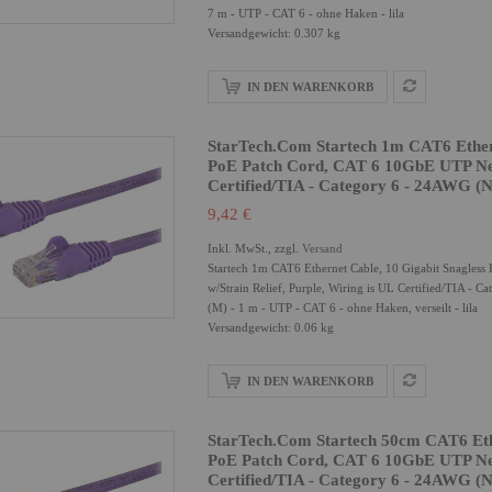
7 m - UTP - CAT 6 - ohne Haken - lila
Versandgewicht: 0.307 kg
IN DEN WARENKORB
StarTech.com Startech 1m CAT6 Ether
PoE Patch Cord, CAT 6 10GbE UTP Netw
Certified/TIA - Category 6 - 24AWG
9,42 €
Inkl. MwSt., zzgl.
Versand
Startech 1m CAT6 Ethernet Cable, 10 Gigabit Snagl
w/Strain Relief, Purple, Wiring is UL Certified/TIA 
(M) - 1 m - UTP - CAT 6 - ohne Haken, verseilt - lila
Versandgewicht: 0.06 kg
IN DEN WARENKORB
StarTech.com Startech 50cm CAT6 Eth
PoE Patch Cord, CAT 6 10GbE UTP Netw
Certified/TIA - Category 6 - 24AWG