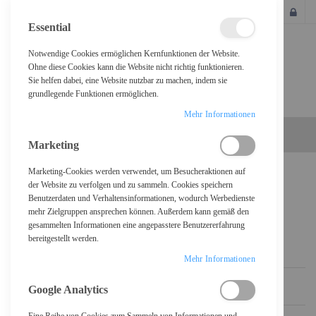
SCHLIESSEN
Essential
Notwendige Cookies ermöglichen Kernfunktionen der Website.
Ohne diese Cookies kann die Website nicht richtig funktionieren.
Sie helfen dabei, eine Website nutzbar zu machen, indem sie
grundlegende Funktionen ermöglichen.
Mehr Informationen
Marketing
Marketing-Cookies werden verwendet, um Besucheraktionen auf
Home
Drucker Scanner & Multifunktionsgeräte
der Website zu verfolgen und zu sammeln. Cookies speichern
Benutzerdaten und Verhaltensinformationen, wodurch Werbedienste
mehr Zielgruppen ansprechen können. Außerdem kann gemäß den
DRUCKER SCANNER &
gesammelten Informationen eine angepasstere Benutzererfahrung
MULTIFUNKTIONSGERÄTE
bereitgestellt werden.
Mehr Informationen
Sortieren nach
Google Analytics