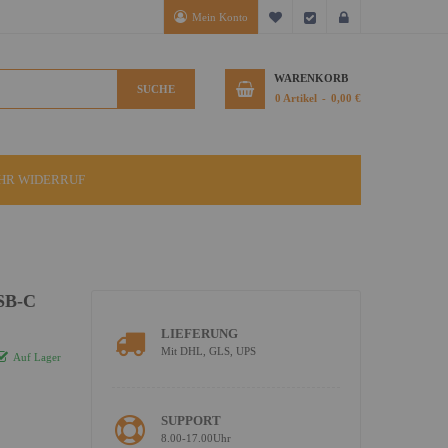
Mein Konto
Mein Wunschzettel
Kasse
Anmelden
WARENKORB
SUCHE
0
Artikel
0,00 €
IHR WIDERRUF
USB-C
LIEFERUNG
Mit DHL, GLS, UPS
Auf Lager
SUPPORT
8.00-17.00Uhr