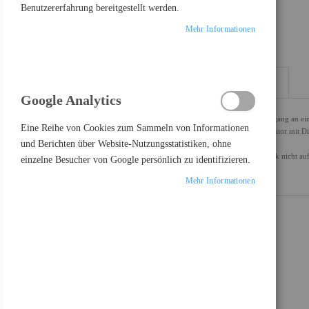
Benutzererfahrung bereitgestellt werden.
Mehr Informationen
DETAILS
MEHR INFORMATIONEN
Google Analytics
Mit diesem Kabel können Sie einen Computer mit USB-C-Ausgang an eine
Eine Reihe von Cookies zum Sammeln von Informationen
eines USB-C-Daisy-Chain kompatiblen Monitors an einen Monitor mit Disp
und Berichten über Website-Nutzungsstatistiken, ohne
Monitors.
Mit dem USB-C zu DisplayPort-Kabel können Sie Ihr Notebook nicht auf
einzelne Besucher von Google persönlich zu identifizieren.
Mehr Informationen