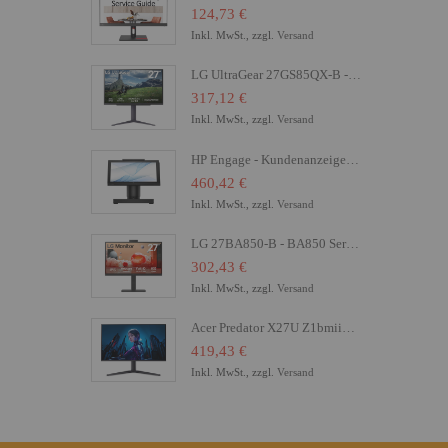
124,73 €
Inkl. MwSt., zzgl.
Versand
LG UltraGear 27GS85QX-B - LED-Monitor - Gaming - 68.4 cm (27")
317,12 €
Inkl. MwSt., zzgl.
Versand
HP Engage - Kundenanzeige - 16.8 cm (6.6") - Touchscreen
460,42 €
Inkl. MwSt., zzgl.
Versand
LG 27BA850-B - BA850 Series - LED-Monitor - 68.6 cm (27")
302,43 €
Inkl. MwSt., zzgl.
Versand
Acer Predator X27U Z1bmiiprx - X Series - OLED-Monitor - Gaming - 68.6 cm (27")
419,43 €
Inkl. MwSt., zzgl.
Versand