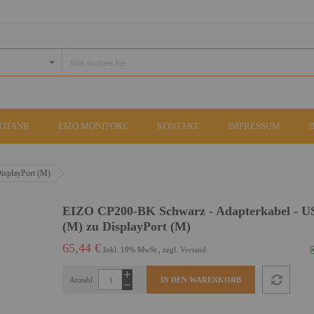
COTANK
EIZO MONITORE
KONTAKT
IMPRESSUM
isplayPort (M)
EIZO CP200-BK Schwarz - Adapterkabel - 
(M) zu DisplayPort (M)
65,44 €
Inkl. 19% MwSt., zzgl.
Versand
Anzahl
IN DEN WARENKORB