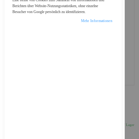
Eine Reihe von Cookies zum Sammeln von Informationen und
Berichten über Website-Nutzungsstatistiken, ohne einzelne
Besucher von Google persönlich zu identifizieren.
Mehr Informationen
Cherry MX-Board 3.0S - Tastatur -
Hintergrundbeleuchtung
73,91 €
Inkl. 19% MwSt., zzgl.
Versand
Auf Lager
Anzahl
IN DEN WARENKORB