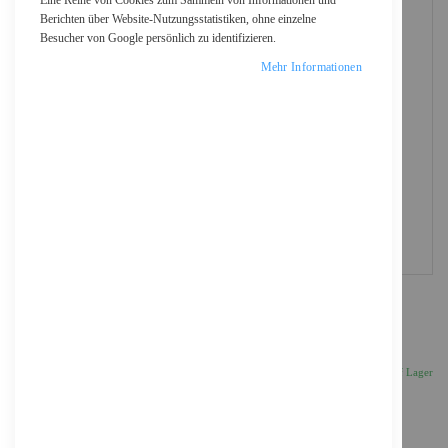
Eine Reihe von Cookies zum Sammeln von Informationen und
Berichten über Website-Nutzungsstatistiken, ohne einzelne
Besucher von Google persönlich zu identifizieren.
Mehr Informationen
Intel Ethernet Network Adapter E810-CQDA2 -
Netzwerkadapter
451,67 €
Inkl. 19% MwSt., zzgl.
Versand
Auf Lager
Anzahl
IN DEN WARENKORB