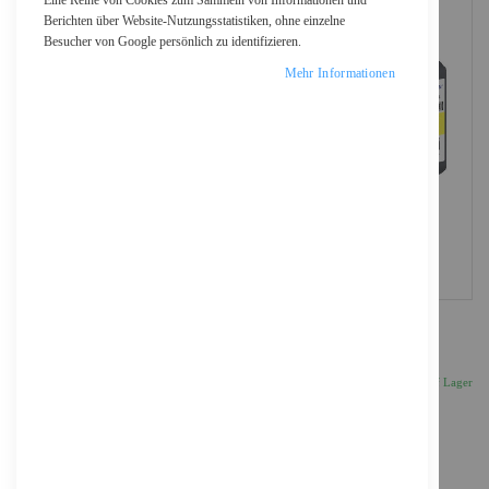
Eine Reihe von Cookies zum Sammeln von Informationen und
Berichten über Website-Nutzungsstatistiken, ohne einzelne
Besucher von Google persönlich zu identifizieren.
Mehr Informationen
Epson T02Y - Gelb - original - Tintenpatrone
253,41 €
Inkl. 19% MwSt., zzgl.
Versand
Auf Lager
Anzahl
IN DEN WARENKORB