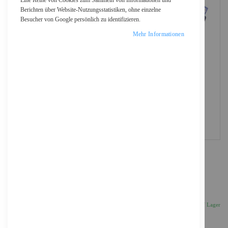
Eine Reihe von Cookies zum Sammeln von Informationen und
Berichten über Website-Nutzungsstatistiken, ohne einzelne
Besucher von Google persönlich zu identifizieren.
Mehr Informationen
DIGITUS 19" LCD KVM Konsole, 1-Port VGA,
deutsche Tastatur
782,02 €
Inkl. 19% MwSt., zzgl.
Versand
Auf Lager
Anzahl
IN DEN WARENKORB