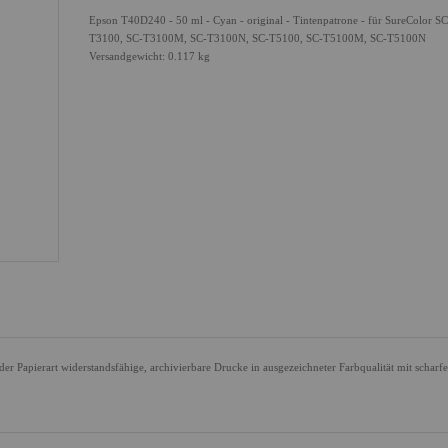
Epson T40D240 - 50 ml - Cyan - original - Tintenpatrone - für SureColor S
T3100, SC-T3100M, SC-T3100N, SC-T5100, SC-T5100M, SC-T5100N
Versandgewicht: 0.117 kg
 Papierart widerstandsfähige, archivierbare Drucke in ausgezeichneter Farbqualität mit scharf