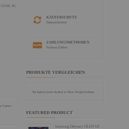
C-T2100, SC-
KÄUFERSCHUTZ
Datensicherheit
ZAHLUNGSMETHODEN
Sicheres Zahlen
PRODUKTE VERGLEICHEN
Sie haben keine Artikel in Ihrer Vergleichsliste
en Linien
FEATURED PRODUCT
Samsung Odyssey OLED G8 S27FG810SU - G81SF Series - OLED-Monitor - Gaming - 68.6 cm (27")