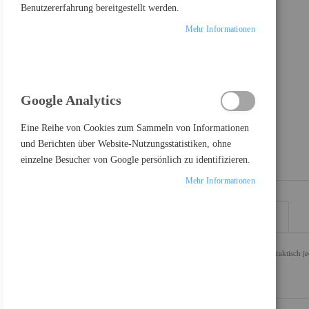
Benutzererfahrung bereitgestellt werden.
Mehr Informationen
Google Analytics
Eine Reihe von Cookies zum Sammeln von Informationen
und Berichten über Website-Nutzungsstatistiken, ohne
einzelne Besucher von Google persönlich zu identifizieren.
Mehr Informationen
DETAILS
MEHR INFORMATIONEN
Die Epson UltraChrome XD2-Pigmenttinten ermöglichen auf praktisch jeder
- die auch wasserbeständig sind.