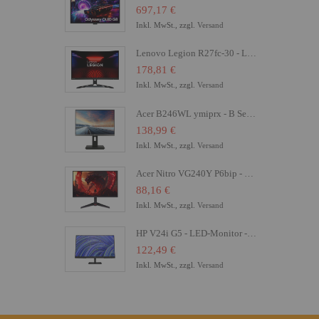
697,17 €
Inkl. MwSt., zzgl.
Versand
Lenovo Legion R27fc-30 - LED-Monitor - Gaming - gebogen - 68.6 cm (27")
178,81 €
Inkl. MwSt., zzgl.
Versand
Acer B246WL ymiprx - B Series - LED-Monitor - 61 cm (24")
138,99 €
Inkl. MwSt., zzgl.
Versand
Acer Nitro VG240Y P6bip - VG0 Series - LCD-Monitor - Gaming - 61 cm (24")
88,16 €
Inkl. MwSt., zzgl.
Versand
HP V24i G5 - LED-Monitor - 61 cm (24") (23.8" sichtbar) - 1920 x 1080 Full HD (1080p)
122,49 €
Inkl. MwSt., zzgl.
Versand