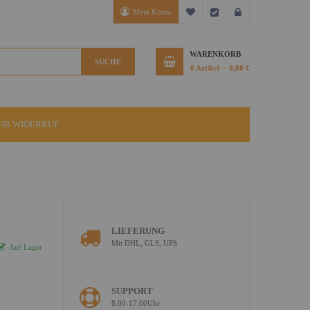
Mein Konto
Mein Wunschzettel
Kasse
Anmelden
WARENKORB
SUCHE
0
Artikel
0,00 €
IHR WIDERRUF
LIEFERUNG
Mit DHL, GLS, UPS
Auf Lager
SUPPORT
8.00-17.00Uhr