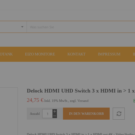
COTANK
EIZO MONITORE
KONTAKT
IMPRESSUM
Delock HDMI UHD Switch 3 x HDMI in > 1 
24,75 €
Inkl. 19% MwSt., zzgl.
Versand
Anzahl
IN DEN WARENKORB
Delock HDMI UHD Switch 3 x HDMI in > 1 x HDMI out 4K - Video/Audio-Sc