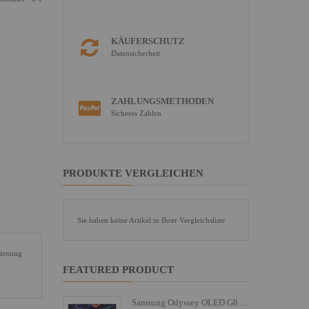
KÄUFERSCHUTZ
Datensicherheit
ZAHLUNGSMETHODEN
Sicheres Zahlen
PRODUKTE VERGLEICHEN
Sie haben keine Artikel in Ihrer Vergleichsliste
dienung
FEATURED PRODUCT
Samsung Odyssey OLED G8 S27FG810SU - G81SF Series - OLED-Monitor - Gaming - 68.6 cm (27")