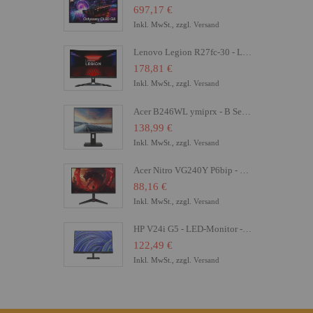
697,17 €
Inkl. MwSt., zzgl.
Versand
Lenovo Legion R27fc-30 - LED-Monitor - Gaming - gebogen - 68.6 cm (27")
178,81 €
Inkl. MwSt., zzgl.
Versand
Acer B246WL ymiprx - B Series - LED-Monitor - 61 cm (24")
138,99 €
Inkl. MwSt., zzgl.
Versand
Acer Nitro VG240Y P6bip - VG0 Series - LCD-Monitor - Gaming - 61 cm (24")
88,16 €
Inkl. MwSt., zzgl.
Versand
HP V24i G5 - LED-Monitor - 61 cm (24") (23.8" sichtbar) - 1920 x 1080 Full HD (1080p)
122,49 €
Inkl. MwSt., zzgl.
Versand