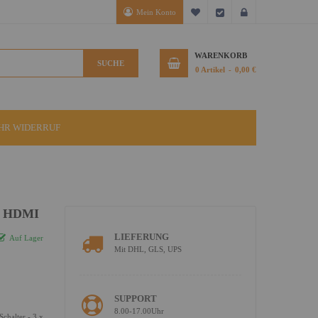
Mein Konto
Mein Wunschzettel
Kasse
Anmelden
WARENKORB
SUCHE
0
Artikel
0,00 €
IHR WIDERRUF
x HDMI
LIEFERUNG
Auf Lager
Mit DHL, GLS, UPS
SUPPORT
8.00-17.00Uhr
halter - 3 x