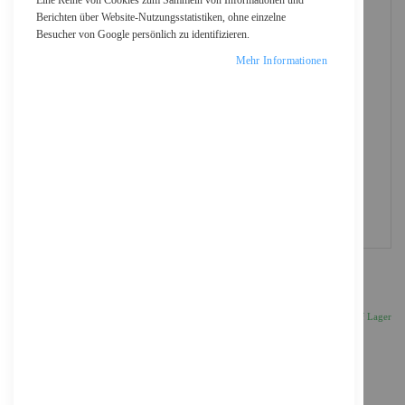
Eine Reihe von Cookies zum Sammeln von Informationen und
Berichten über Website-Nutzungsstatistiken, ohne einzelne
Besucher von Google persönlich zu identifizieren.
Mehr Informationen
Logitech Klettverschlussstreifen
12,21 €
Inkl. 19% MwSt., zzgl.
Versand
Auf Lager
Anzahl
IN DEN WARENKORB