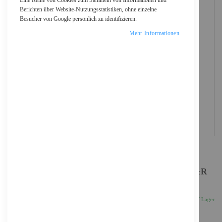
Eine Reihe von Cookies zum Sammeln von Informationen und
Berichten über Website-Nutzungsstatistiken, ohne einzelne
Besucher von Google persönlich zu identifizieren.
Mehr Informationen
Transcend 8X DVDS-K - Laufwerk - DVD±RW (±R
DL)
38,28 €
Inkl. 19% MwSt., zzgl.
Versand
Auf Lager
Anzahl
IN DEN WARENKORB