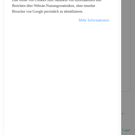
Eine Reihe von Cookies zum Sammeln von Informationen und
Berichten über Website-Nutzungsstatistiken, ohne einzelne
Besucher von Google persönlich zu identifizieren.
Mehr Informationen
Epson EcoTank ET-4950 - Multifunktionsdrucker -
Farbe - Tintenstrahl - ITS - A4/Letter (Medien)
434,40 €
Inkl. 19% MwSt., zzgl.
Versand
Auf Lager