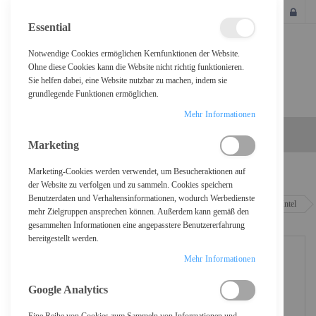
SCHLIESSEN
Essential
Notwendige Cookies ermöglichen Kernfunktionen der Website.
Ohne diese Cookies kann die Website nicht richtig funktionieren.
Sie helfen dabei, eine Website nutzbar zu machen, indem sie
grundlegende Funktionen ermöglichen.
Mehr Informationen
Marketing
Marketing-Cookies werden verwendet, um Besucheraktionen auf
Home
der Website zu verfolgen und zu sammeln. Cookies speichern
Benutzerdaten und Verhaltensinformationen, wodurch Werbedienste
Dell Pro 14 Plus PB14250 - Intel Core Ultra 7 255U / 2 GHz - Win 11 Pro - Intel
mehr Zielgruppen ansprechen können. Außerdem kann gemäß den
Graphics - 16 GB RAM - 512 GB SSD NVMe - 35.56 cm (14")
gesammelten Informationen eine angepasstere Benutzererfahrung
bereitgestellt werden.
Mehr Informationen
Google Analytics