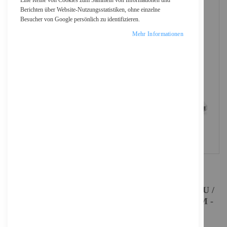
Eine Reihe von Cookies zum Sammeln von Informationen und
Berichten über Website-Nutzungsstatistiken, ohne einzelne
Besucher von Google persönlich zu identifizieren.
Mehr Informationen
Dell Pro 14 Plus PB14250 - Intel Core Ultra 7 255U /
2 GHz - Win 11 Pro - Intel Graphics - 16 GB RAM -
512 GB SSD NVMe - 35.56 cm (14")