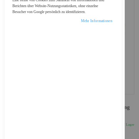
Eine Reihe von Cookies zum Sammeln von Informationen und
Berichten über Website-Nutzungsstatistiken, ohne einzelne
Besucher von Google persönlich zu identifizieren.
Mehr Informationen
Sophos Central Intercept X Advanced - Erneuerung
der Abonnement-Lizenz (9 Monate)
40,96 €
Inkl. 19% MwSt., zzgl.
Versand
Auf Lager
Anzahl
IN DEN WARENKORB